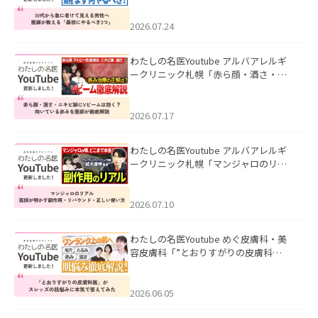
にやるべき3つ」」を公開いたしまし
た。
2026.07.24
わたしの名医Youtube アルバアレルギ
ークリニック札幌「赤ら顔・酒さ・ニ
キビ跡にVビームは効く？向いている赤
みを医師が徹底解説」を公開いたしま
した。
2026.07.17
わたしの名医Youtube アルバアレルギ
ークリニック札幌「マンジャロのリア
ル｜医師が明かす副作用・リバウン
ド・正しい使い方」を公開いたしまし
た。
2026.07.10
わたしの名医Youtube めぐ皮膚科・美
容皮膚科「”とおりすがりの皮膚科
医”がスレッズの肌悩みに本気で答えて
みた」を公開いたしました。
2026.06.05