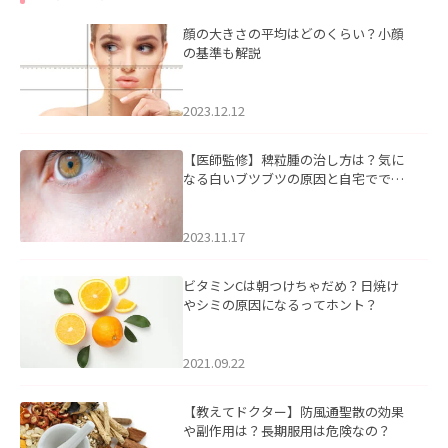
顔の大きさの平均はどのくらい？小顔
の基準も解説
2023.12.12
【医師監修】稗粒腫の治し方は？気に
なる白いブツブツの原因と自宅ででき
るケアについて
2023.11.17
ビタミンCは朝つけちゃだめ？日焼け
やシミの原因になるってホント？
2021.09.22
【教えてドクター】防風通聖散の効果
や副作用は？長期服用は危険なの？