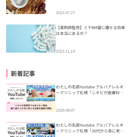
2023.07.27
【薬剤師監修】ミヤBM錠に痩せる効果
は本当にあるの？
2023.11.10
新着記事
わたしの名医Youtube アルバアレルギ
ークリニック札幌「ニキビが皮膚科で
も治らない理由｜繰り返す人が次に考
える治療を医師が解説」を公開いたし
ました。
2026.08.07
わたしの名医Youtube アルバアレルギ
ークリニック札幌「30代から急に老け
て見える男性へ｜医師が教える「最初