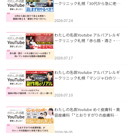
ークリニック札幌「30代から急に老け
て見える男性へ｜医師が教える「最初
にやるべき3つ」」を公開いたしまし
た。
2026.07.24
わたしの名医Youtube アルバアレルギ
ークリニック札幌「赤ら顔・酒さ・ニ
キビ跡にVビームは効く？向いている赤
みを医師が徹底解説」を公開いたしま
した。
2026.07.17
わたしの名医Youtube アルバアレルギ
ークリニック札幌「マンジャロのリア
ル｜医師が明かす副作用・リバウン
ド・正しい使い方」を公開いたしまし
た。
2026.07.10
わたしの名医Youtube めぐ皮膚科・美
容皮膚科「”とおりすがりの皮膚科
医”がスレッズの肌悩みに本気で答えて
みた」を公開いたしました。
2026.06.05