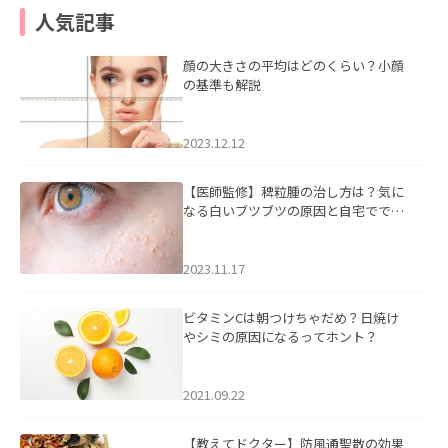
人気記事
顔の大きさの平均はどのくらい？小顔
の基準も解説
2023.12.12
【医師監修】稗粒腫の治し方は？気に
なる白いブツブツの原因と自宅ででき
るケアについて
2023.11.17
ビタミンCは朝つけちゃだめ？日焼け
やシミの原因になるってホント？
2021.09.22
【教えてドクター】防風通聖散の効果