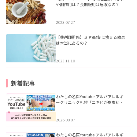
や副作用は？長期服用は危険なの？
2023.07.27
【薬剤師監修】ミヤBM錠に痩せる効果
は本当にあるの？
2023.11.10
新着記事
わたしの名医Youtube アルバアレルギ
ークリニック札幌「ニキビが皮膚科で
も治らない理由｜繰り返す人が次に考
える治療を医師が解説」を公開いたし
ました。
2026.08.07
わたしの名医Youtube アルバアレルギ