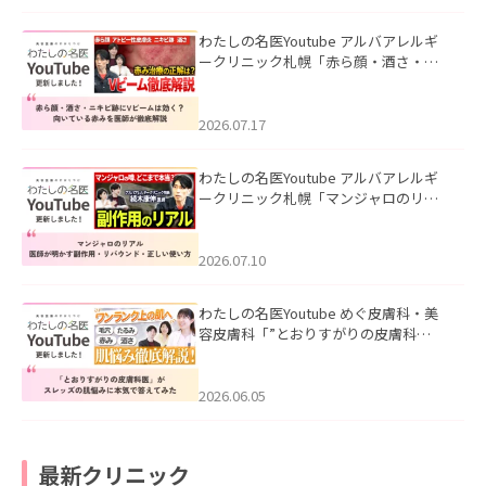
わたしの名医Youtube アルバアレルギ
ークリニック札幌「赤ら顔・酒さ・ニ
キビ跡にVビームは効く？向いている赤
みを医師が徹底解説」を公開いたしま
した。
2026.07.17
わたしの名医Youtube アルバアレルギ
ークリニック札幌「マンジャロのリア
ル｜医師が明かす副作用・リバウン
ド・正しい使い方」を公開いたしまし
た。
2026.07.10
わたしの名医Youtube めぐ皮膚科・美
容皮膚科「”とおりすがりの皮膚科
医”がスレッズの肌悩みに本気で答えて
みた」を公開いたしました。
2026.06.05
最新クリニック