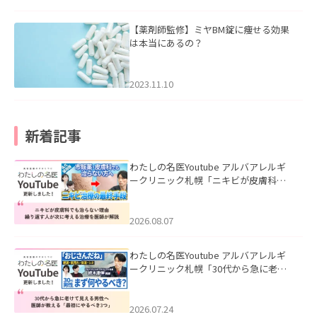
【薬剤師監修】ミヤBM錠に痩せる効果
は本当にあるの？
2023.11.10
新着記事
わたしの名医Youtube アルバアレルギ
ークリニック札幌「ニキビが皮膚科で
も治らない理由｜繰り返す人が次に考
える治療を医師が解説」を公開いたし
ました。
2026.08.07
わたしの名医Youtube アルバアレルギ
ークリニック札幌「30代から急に老け
て見える男性へ｜医師が教える「最初
にやるべき3つ」」を公開いたしまし
た。
2026.07.24