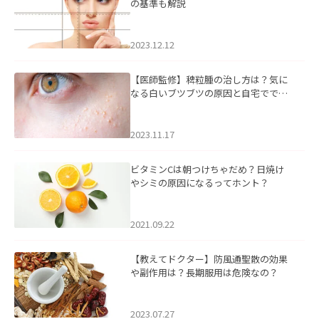
の基準も解説
2023.12.12
【医師監修】稗粒腫の治し方は？気に
なる白いブツブツの原因と自宅ででき
るケアについて
2023.11.17
ビタミンCは朝つけちゃだめ？日焼け
やシミの原因になるってホント？
2021.09.22
【教えてドクター】防風通聖散の効果
や副作用は？長期服用は危険なの？
2023.07.27