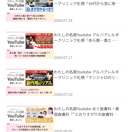
ークリニック札幌「30代から急に老け
て見える男性へ｜医師が教える「最初
にやるべき3つ」」を公開いたしまし
た。
2026.07.24
わたしの名医Youtube アルバアレルギ
ークリニック札幌「赤ら顔・酒さ・ニ
キビ跡にVビームは効く？向いている赤
みを医師が徹底解説」を公開いたしま
した。
2026.07.17
わたしの名医Youtube アルバアレルギ
ークリニック札幌「マンジャロのリア
ル｜医師が明かす副作用・リバウン
ド・正しい使い方」を公開いたしまし
た。
2026.07.10
わたしの名医Youtube めぐ皮膚科・美
容皮膚科「”とおりすがりの皮膚科
医”がスレッズの肌悩みに本気で答えて
みた」を公開いたしました。
2026.06.05