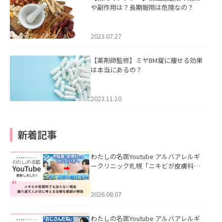
や副作用は？長期服用は危険なの？
2023.07.27
【薬剤師監修】ミヤBM錠に痩せる効果
は本当にあるの？
2023.11.10
新着記事
わたしの名医Youtube アルバアレルギ
ークリニック札幌「ニキビが皮膚科で
も治らない理由｜繰り返す人が次に考
える治療を医師が解説」を公開いたし
ました。
2026.08.07
わたしの名医Youtube アルバアレルギ