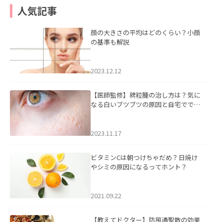
人気記事
顔の大きさの平均はどのくらい？小顔
の基準も解説
2023.12.12
【医師監修】稗粒腫の治し方は？気に
なる白いブツブツの原因と自宅ででき
るケアについて
2023.11.17
ビタミンCは朝つけちゃだめ？日焼け
やシミの原因になるってホント？
2021.09.22
【教えてドクター】防風通聖散の効果