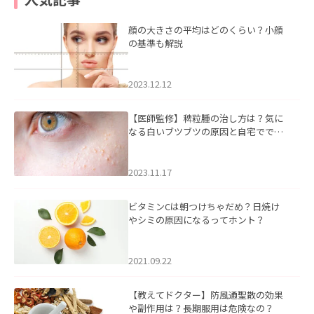
顔の大きさの平均はどのくらい？小顔
の基準も解説
2023.12.12
【医師監修】稗粒腫の治し方は？気に
なる白いブツブツの原因と自宅ででき
るケアについて
2023.11.17
ビタミンCは朝つけちゃだめ？日焼け
やシミの原因になるってホント？
2021.09.22
【教えてドクター】防風通聖散の効果
や副作用は？長期服用は危険なの？