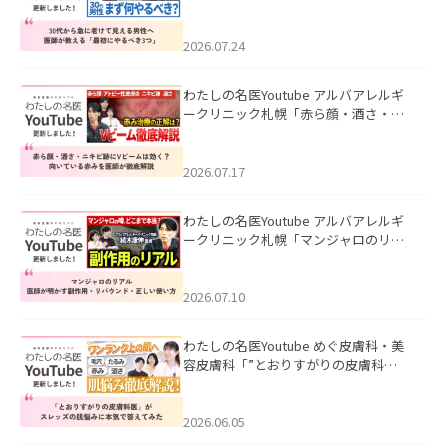
て見える男性へ｜医師が教える「最初
にやるべき3つ」」を公開いたしまし
た。
2026.07.24
わたしの名医Youtube アルバアレルギ
ークリニック札幌「赤ら顔・酒さ・ニ
キビ跡にVビームは効く？向いている赤
みを医師が徹底解説」を公開いたしま
した。
2026.07.17
わたしの名医Youtube アルバアレルギ
ークリニック札幌「マンジャロのリア
ル｜医師が明かす副作用・リバウン
ド・正しい使い方」を公開いたしまし
た。
2026.07.10
わたしの名医Youtube めぐ皮膚科・美
容皮膚科「”とおりすがりの皮膚科
医”がスレッズの肌悩みに本気で答えて
みた」を公開いたしました。
2026.06.05