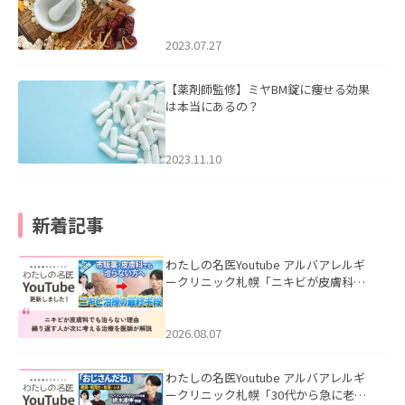
2023.07.27
【薬剤師監修】ミヤBM錠に痩せる効果
は本当にあるの？
2023.11.10
新着記事
わたしの名医Youtube アルバアレルギ
ークリニック札幌「ニキビが皮膚科で
も治らない理由｜繰り返す人が次に考
える治療を医師が解説」を公開いたし
ました。
2026.08.07
わたしの名医Youtube アルバアレルギ
ークリニック札幌「30代から急に老け