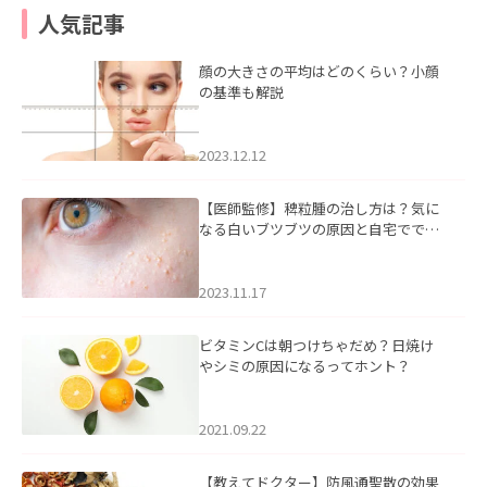
人気記事
顔の大きさの平均はどのくらい？小顔
の基準も解説
2023.12.12
【医師監修】稗粒腫の治し方は？気に
なる白いブツブツの原因と自宅ででき
るケアについて
2023.11.17
ビタミンCは朝つけちゃだめ？日焼け
やシミの原因になるってホント？
2021.09.22
【教えてドクター】防風通聖散の効果