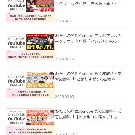
ークリニック札幌「赤ら顔・酒さ・ニ
キビ跡にVビームは効く？向いている赤
みを医師が徹底解説」を公開いたしま
した。
2026.07.17
わたしの名医Youtube アルバアレルギ
ークリニック札幌「マンジャロのリア
ル｜医師が明かす副作用・リバウン
ド・正しい使い方」を公開いたしまし
た。
2026.07.10
わたしの名医Youtube めぐ皮膚科・美
容皮膚科「”とおりすがりの皮膚科
医”がスレッズの肌悩みに本気で答えて
みた」を公開いたしました。
2026.06.05
わたしの名医Youtube めぐ皮膚科・美
容皮膚科「【ヒアルロン酸×ボトック
ス併用】ハイブリッド注入を美容皮膚
科医が徹底解説」を公開いたしまし
た。
2026.05.22