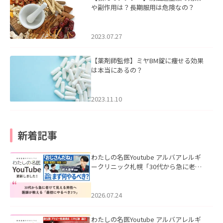
や副作用は？長期服用は危険なの？
2023.07.27
【薬剤師監修】ミヤBM錠に痩せる効果
は本当にあるの？
2023.11.10
新着記事
わたしの名医Youtube アルバアレルギ
ークリニック札幌「30代から急に老け
て見える男性へ｜医師が教える「最初
にやるべき3つ」」を公開いたしまし
た。
2026.07.24
わたしの名医Youtube アルバアレルギ