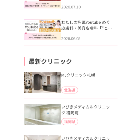
幌「マンジャロのリアル｜
2026.07.10
医師が明かす副作用・リバ
ウンド・正しい使い方」を
公開いたしました。
わたしの名医Youtube めぐ
皮膚科・美容皮膚科「”とお
りすがりの皮膚科医”がスレ
2026.06.05
ッズの肌悩みに本気で答え
てみた」を公開いたしまし
た。
最新クリニック
MJクリニック札幌
北海道
いびきメディカルクリニッ
ク 福岡院
福岡県
いびきメディカルクリニッ