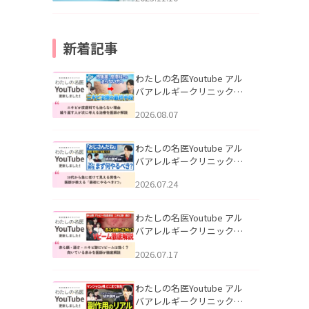
新着記事
わたしの名医Youtube アル
バアレルギークリニック札
幌「ニキビが皮膚科でも治
2026.08.07
らない理由｜繰り返す人が
次に考える治療を医師が解
説」を公開いたしました。
わたしの名医Youtube アル
バアレルギークリニック札
幌「30代から急に老けて見
2026.07.24
える男性へ｜医師が教える
「最初にやるべき3つ」」を
公開いたしました。
わたしの名医Youtube アル
バアレルギークリニック札
幌「赤ら顔・酒さ・ニキビ
2026.07.17
跡にVビームは効く？向いて
いる赤みを医師が徹底解
説」を公開いたしました。
わたしの名医Youtube アル
バアレルギークリニック札