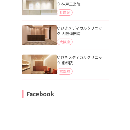
ク 神戸三宮院
兵庫県
いびきメディカルクリニッ
ク 大阪梅田院
大阪府
いびきメディカルクリニッ
ク 京都院
京都府
Facebook