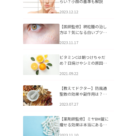
らい？小顔の基準も解説
2023.12.12
【医師監修】稗粒腫の治し
方は？気になる白いブツブ
ツの原因と自宅でできるケ
2023.11.17
アについて
ビタミンCは朝つけちゃだ
め？日焼けやシミの原因に
なるってホント？
2021.09.22
【教えてドクター】防風通
聖散の効果や副作用は？長
期服用は危険なの？
2023.07.27
【薬剤師監修】ミヤBM錠に
痩せる効果は本当にある
の？
2023.11.10