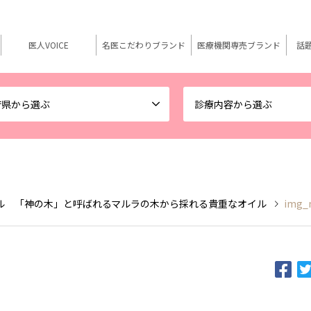
医人VOICE
名医こだわりブランド
医療機関専売ブランド
話
府県から選ぶ
診療内容から選ぶ
ル 「神の木」と呼ばれるマルラの木から採れる貴重なオイル
img_m