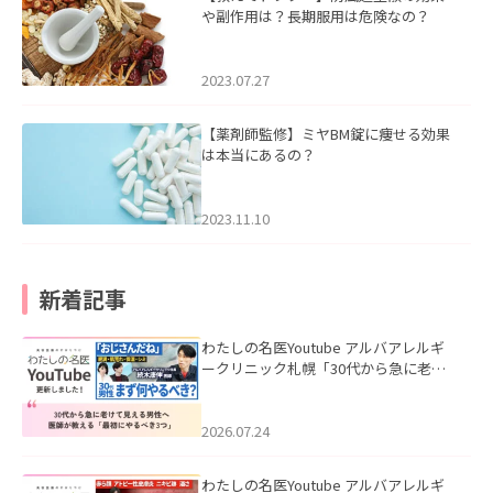
や副作用は？長期服用は危険なの？
2023.07.27
【薬剤師監修】ミヤBM錠に痩せる効果
は本当にあるの？
2023.11.10
新着記事
わたしの名医Youtube アルバアレルギ
ークリニック札幌「30代から急に老け
て見える男性へ｜医師が教える「最初
にやるべき3つ」」を公開いたしまし
た。
2026.07.24
わたしの名医Youtube アルバアレルギ