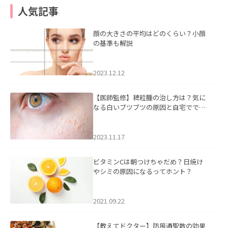
人気記事
顔の大きさの平均はどのくらい？小顔
の基準も解説
2023.12.12
【医師監修】稗粒腫の治し方は？気に
なる白いブツブツの原因と自宅ででき
るケアについて
2023.11.17
ビタミンCは朝つけちゃだめ？日焼け
やシミの原因になるってホント？
2021.09.22
【教えてドクター】防風通聖散の効果