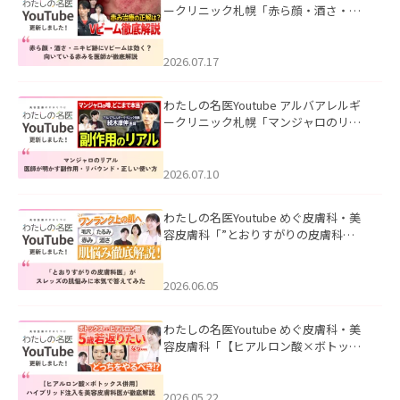
ークリニック札幌「赤ら顔・酒さ・ニ
キビ跡にVビームは効く？向いている赤
みを医師が徹底解説」を公開いたしま
した。
2026.07.17
わたしの名医Youtube アルバアレルギ
ークリニック札幌「マンジャロのリア
ル｜医師が明かす副作用・リバウン
ド・正しい使い方」を公開いたしまし
た。
2026.07.10
わたしの名医Youtube めぐ皮膚科・美
容皮膚科「”とおりすがりの皮膚科
医”がスレッズの肌悩みに本気で答えて
みた」を公開いたしました。
2026.06.05
わたしの名医Youtube めぐ皮膚科・美
容皮膚科「【ヒアルロン酸×ボトック
ス併用】ハイブリッド注入を美容皮膚
科医が徹底解説」を公開いたしまし
た。
2026.05.22