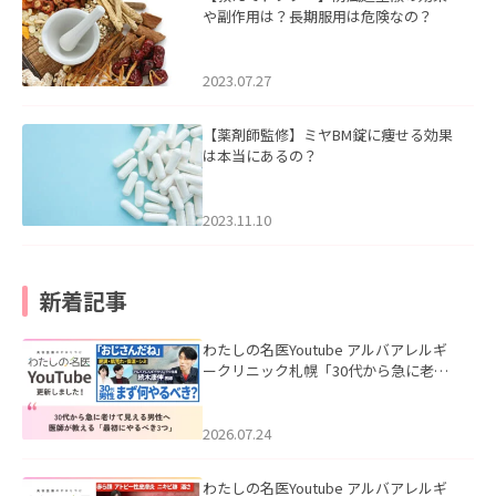
や副作用は？長期服用は危険なの？
2023.07.27
【薬剤師監修】ミヤBM錠に痩せる効果
は本当にあるの？
2023.11.10
新着記事
わたしの名医Youtube アルバアレルギ
ークリニック札幌「30代から急に老け
て見える男性へ｜医師が教える「最初
にやるべき3つ」」を公開いたしまし
た。
2026.07.24
わたしの名医Youtube アルバアレルギ