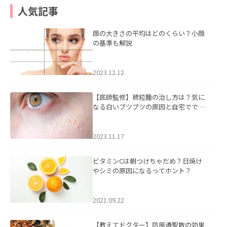
人気記事
顔の大きさの平均はどのくらい？小顔
の基準も解説
2023.12.12
【医師監修】稗粒腫の治し方は？気に
なる白いブツブツの原因と自宅ででき
るケアについて
2023.11.17
ビタミンCは朝つけちゃだめ？日焼け
やシミの原因になるってホント？
2021.09.22
【教えてドクター】防風通聖散の効果