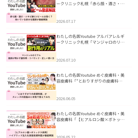
ークリニック札幌「赤ら顔・酒さ・ニ
キビ跡にVビームは効く？向いている赤
みを医師が徹底解説」を公開いたしま
した。
2026.07.17
わたしの名医Youtube アルバアレルギ
ークリニック札幌「マンジャロのリア
ル｜医師が明かす副作用・リバウン
ド・正しい使い方」を公開いたしまし
た。
2026.07.10
わたしの名医Youtube めぐ皮膚科・美
容皮膚科「”とおりすがりの皮膚科
医”がスレッズの肌悩みに本気で答えて
みた」を公開いたしました。
2026.06.05
わたしの名医Youtube めぐ皮膚科・美
容皮膚科「【ヒアルロン酸×ボトック
ス併用】ハイブリッド注入を美容皮膚
科医が徹底解説」を公開いたしまし
た。
2026.05.22