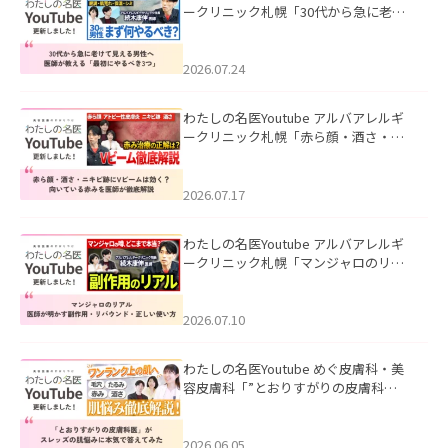
ークリニック札幌「30代から急に老け
て見える男性へ｜医師が教える「最初
にやるべき3つ」」を公開いたしまし
た。
2026.07.24
わたしの名医Youtube アルバアレルギ
ークリニック札幌「赤ら顔・酒さ・ニ
キビ跡にVビームは効く？向いている赤
みを医師が徹底解説」を公開いたしま
した。
2026.07.17
わたしの名医Youtube アルバアレルギ
ークリニック札幌「マンジャロのリア
ル｜医師が明かす副作用・リバウン
ド・正しい使い方」を公開いたしまし
た。
2026.07.10
わたしの名医Youtube めぐ皮膚科・美
容皮膚科「”とおりすがりの皮膚科
医”がスレッズの肌悩みに本気で答えて
みた」を公開いたしました。
2026.06.05