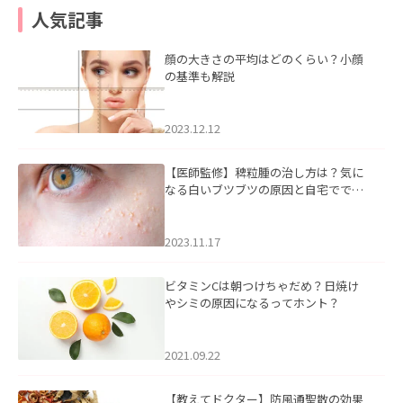
人気記事
顔の大きさの平均はどのくらい？小顔
の基準も解説
2023.12.12
【医師監修】稗粒腫の治し方は？気に
なる白いブツブツの原因と自宅ででき
るケアについて
2023.11.17
ビタミンCは朝つけちゃだめ？日焼け
やシミの原因になるってホント？
2021.09.22
【教えてドクター】防風通聖散の効果