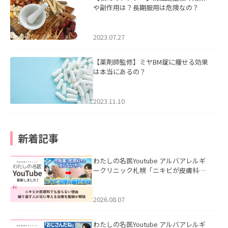
や副作用は？長期服用は危険なの？
2023.07.27
【薬剤師監修】ミヤBM錠に痩せる効果
は本当にあるの？
2023.11.10
新着記事
わたしの名医Youtube アルバアレルギ
ークリニック札幌「ニキビが皮膚科で
も治らない理由｜繰り返す人が次に考
える治療を医師が解説」を公開いたし
ました。
2026.08.07
わたしの名医Youtube アルバアレルギ