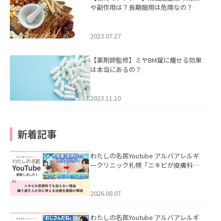
や副作用は？長期服用は危険なの？
2023.07.27
【薬剤師監修】ミヤBM錠に痩せる効果
は本当にあるの？
2023.11.10
新着記事
わたしの名医Youtube アルバアレルギ
ークリニック札幌「ニキビが皮膚科で
も治らない理由｜繰り返す人が次に考
える治療を医師が解説」を公開いたし
ました。
2026.08.07
わたしの名医Youtube アルバアレルギ