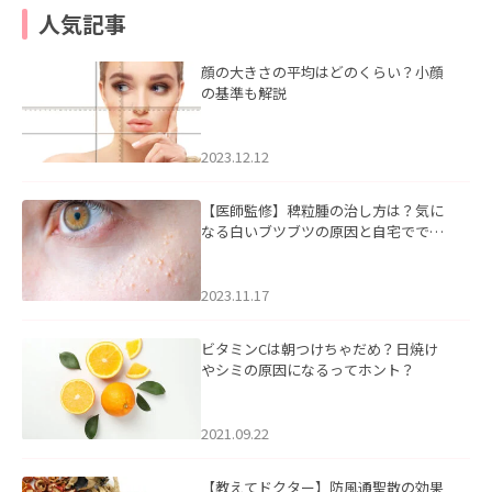
人気記事
顔の大きさの平均はどのくらい？小顔
の基準も解説
2023.12.12
【医師監修】稗粒腫の治し方は？気に
なる白いブツブツの原因と自宅ででき
るケアについて
2023.11.17
ビタミンCは朝つけちゃだめ？日焼け
やシミの原因になるってホント？
2021.09.22
【教えてドクター】防風通聖散の効果