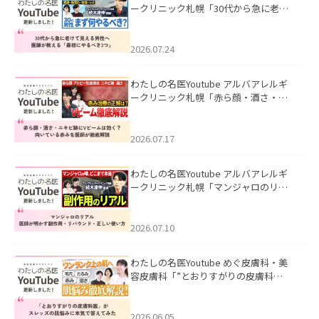
ークリニック札幌「30代から急に老け
て見える男性へ｜医師が教える「最初
にやるべき3つ」」を公開いたしまし
た。
2026.07.24
わたしの名医Youtube アルバアレルギ
ークリニック札幌「赤ら顔・酒さ・ニ
キビ跡にVビームは効く？向いている赤
みを医師が徹底解説」を公開いたしま
した。
2026.07.17
わたしの名医Youtube アルバアレルギ
ークリニック札幌「マンジャロのリア
ル｜医師が明かす副作用・リバウン
ド・正しい使い方」を公開いたしまし
た。
2026.07.10
わたしの名医Youtube めぐ皮膚科・美
容皮膚科「”とおりすがりの皮膚科
医”がスレッズの肌悩みに本気で答えて
みた」を公開いたしました。
2026.06.05