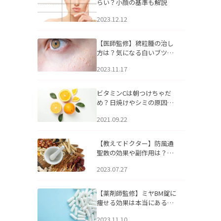
らい？小顔の基準も解説
2023.12.12
【医師監修】稗粒腫の治し
方は？気になる白いブツブ
ツの原因と自宅でできるケ
2023.11.17
アについて
ビタミンCは朝つけちゃだ
め？日焼けやシミの原因に
なるってホント？
2021.09.22
【教えてドクター】防風通
聖散の効果や副作用は？長
期服用は危険なの？
2023.07.27
【薬剤師監修】ミヤBM錠に
痩せる効果は本当にある
の？
2023.11.10