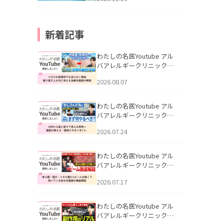
新着記事
わたしの名医Youtube アル
バアレルギークリニック札
幌「ニキビが皮膚科でも治
2026.08.07
らない理由｜繰り返す人が
次に考える治療を医師が解
説」を公開いたしました。
わたしの名医Youtube アル
バアレルギークリニック札
幌「30代から急に老けて見
2026.07.24
える男性へ｜医師が教える
「最初にやるべき3つ」」を
公開いたしました。
わたしの名医Youtube アル
バアレルギークリニック札
幌「赤ら顔・酒さ・ニキビ
2026.07.17
跡にVビームは効く？向いて
いる赤みを医師が徹底解
説」を公開いたしました。
わたしの名医Youtube アル
バアレルギークリニック札