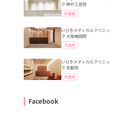
ク 神戸三宮院
兵庫県
いびきメディカルクリニッ
ク 大阪梅田院
大阪府
いびきメディカルクリニッ
ク 京都院
京都府
Facebook