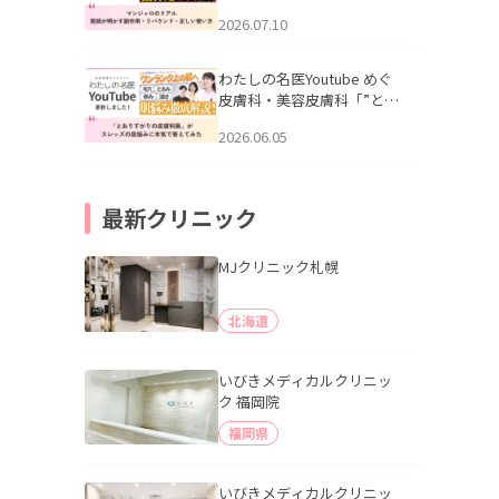
幌「マンジャロのリアル｜
2026.07.10
医師が明かす副作用・リバ
ウンド・正しい使い方」を
公開いたしました。
わたしの名医Youtube めぐ
皮膚科・美容皮膚科「”とお
りすがりの皮膚科医”がスレ
2026.06.05
ッズの肌悩みに本気で答え
てみた」を公開いたしまし
た。
最新クリニック
MJクリニック札幌
北海道
いびきメディカルクリニッ
ク 福岡院
福岡県
いびきメディカルクリニッ