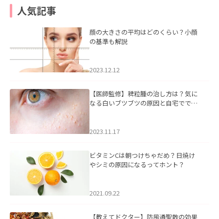
人気記事
顔の大きさの平均はどのくらい？小顔
の基準も解説
2023.12.12
【医師監修】稗粒腫の治し方は？気に
なる白いブツブツの原因と自宅ででき
るケアについて
2023.11.17
ビタミンCは朝つけちゃだめ？日焼け
やシミの原因になるってホント？
2021.09.22
【教えてドクター】防風通聖散の効果