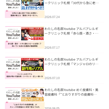
ークリニック札幌「30代から急に老け
て見える男性へ｜医師が教える「最初
にやるべき3つ」」を公開いたしまし
た。
2026.07.24
わたしの名医Youtube アルバアレルギ
ークリニック札幌「赤ら顔・酒さ・ニ
キビ跡にVビームは効く？向いている赤
みを医師が徹底解説」を公開いたしま
した。
2026.07.17
わたしの名医Youtube アルバアレルギ
ークリニック札幌「マンジャロのリア
ル｜医師が明かす副作用・リバウン
ド・正しい使い方」を公開いたしまし
た。
2026.07.10
わたしの名医Youtube めぐ皮膚科・美
容皮膚科「”とおりすがりの皮膚科
医”がスレッズの肌悩みに本気で答えて
みた」を公開いたしました。
2026.06.05