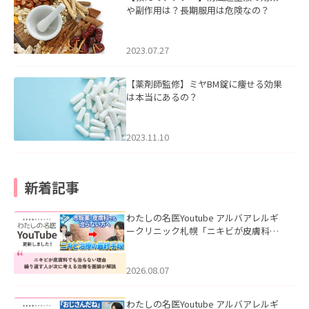
や副作用は？長期服用は危険なの？
2023.07.27
【薬剤師監修】ミヤBM錠に痩せる効果
は本当にあるの？
2023.11.10
新着記事
わたしの名医Youtube アルバアレルギ
ークリニック札幌「ニキビが皮膚科で
も治らない理由｜繰り返す人が次に考
える治療を医師が解説」を公開いたし
ました。
2026.08.07
わたしの名医Youtube アルバアレルギ