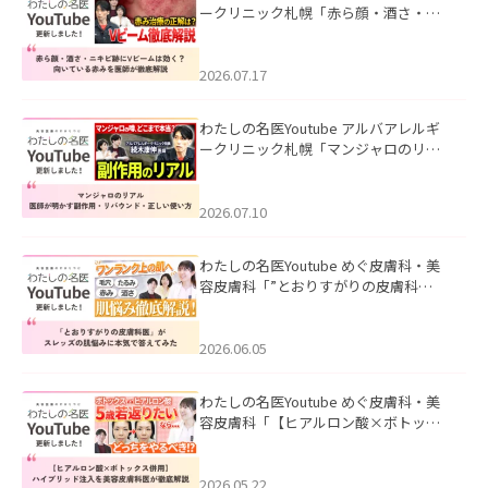
ークリニック札幌「赤ら顔・酒さ・ニ
キビ跡にVビームは効く？向いている赤
みを医師が徹底解説」を公開いたしま
した。
2026.07.17
わたしの名医Youtube アルバアレルギ
ークリニック札幌「マンジャロのリア
ル｜医師が明かす副作用・リバウン
ド・正しい使い方」を公開いたしまし
た。
2026.07.10
わたしの名医Youtube めぐ皮膚科・美
容皮膚科「”とおりすがりの皮膚科
医”がスレッズの肌悩みに本気で答えて
みた」を公開いたしました。
2026.06.05
わたしの名医Youtube めぐ皮膚科・美
容皮膚科「【ヒアルロン酸×ボトック
ス併用】ハイブリッド注入を美容皮膚
科医が徹底解説」を公開いたしまし
た。
2026.05.22