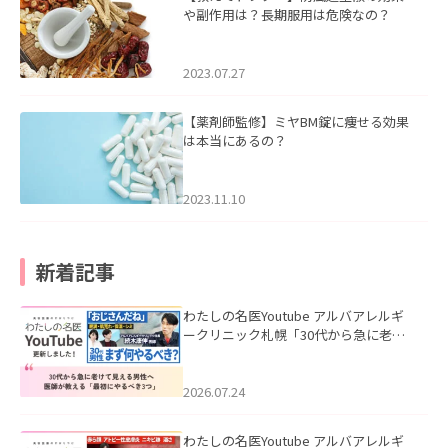
や副作用は？長期服用は危険なの？
2023.07.27
【薬剤師監修】ミヤBM錠に痩せる効果
は本当にあるの？
2023.11.10
新着記事
わたしの名医Youtube アルバアレルギ
ークリニック札幌「30代から急に老け
て見える男性へ｜医師が教える「最初
にやるべき3つ」」を公開いたしまし
た。
2026.07.24
わたしの名医Youtube アルバアレルギ