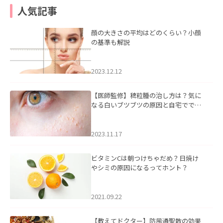
人気記事
顔の大きさの平均はどのくらい？小顔
の基準も解説
2023.12.12
【医師監修】稗粒腫の治し方は？気に
なる白いブツブツの原因と自宅ででき
るケアについて
2023.11.17
ビタミンCは朝つけちゃだめ？日焼け
やシミの原因になるってホント？
2021.09.22
【教えてドクター】防風通聖散の効果