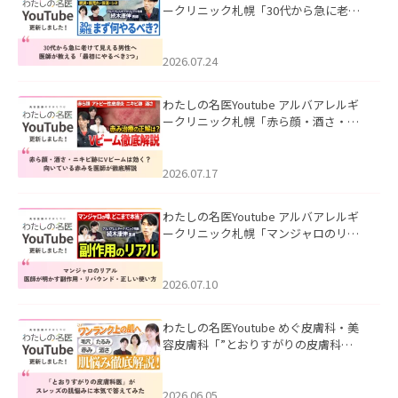
ークリニック札幌「30代から急に老け
て見える男性へ｜医師が教える「最初
にやるべき3つ」」を公開いたしまし
た。
2026.07.24
わたしの名医Youtube アルバアレルギ
ークリニック札幌「赤ら顔・酒さ・ニ
キビ跡にVビームは効く？向いている赤
みを医師が徹底解説」を公開いたしま
した。
2026.07.17
わたしの名医Youtube アルバアレルギ
ークリニック札幌「マンジャロのリア
ル｜医師が明かす副作用・リバウン
ド・正しい使い方」を公開いたしまし
た。
2026.07.10
わたしの名医Youtube めぐ皮膚科・美
容皮膚科「”とおりすがりの皮膚科
医”がスレッズの肌悩みに本気で答えて
みた」を公開いたしました。
2026.06.05