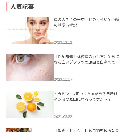
人気記事
顔の大きさの平均はどのくらい？小顔
の基準も解説
2023.12.12
【医師監修】稗粒腫の治し方は？気に
なる白いブツブツの原因と自宅ででき
るケアについて
2023.11.17
ビタミンCは朝つけちゃだめ？日焼け
やシミの原因になるってホント？
2021.09.22
【教えてドクター】防風通聖散の効果