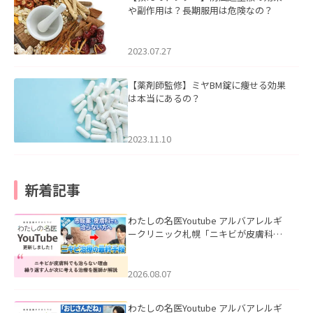
や副作用は？長期服用は危険なの？
2023.07.27
【薬剤師監修】ミヤBM錠に痩せる効果
は本当にあるの？
2023.11.10
新着記事
わたしの名医Youtube アルバアレルギ
ークリニック札幌「ニキビが皮膚科で
も治らない理由｜繰り返す人が次に考
える治療を医師が解説」を公開いたし
ました。
2026.08.07
わたしの名医Youtube アルバアレルギ