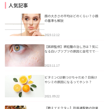
人気記事
顔の大きさの平均はどのくらい？小顔
の基準も解説
2023.12.12
【医師監修】稗粒腫の治し方は？気に
なる白いブツブツの原因と自宅ででき
るケアについて
2023.11.17
ビタミンCは朝つけちゃだめ？日焼け
やシミの原因になるってホント？
2021.09.22
【教えてドクター】防風通聖散の効果