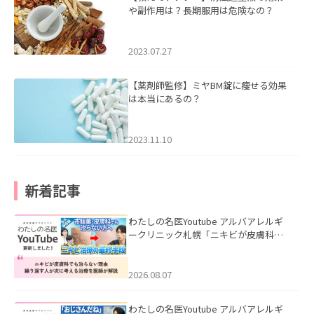
や副作用は？長期服用は危険なの？
2023.07.27
【薬剤師監修】ミヤBM錠に痩せる効果
は本当にあるの？
2023.11.10
新着記事
わたしの名医Youtube アルバアレルギ
ークリニック札幌「ニキビが皮膚科で
も治らない理由｜繰り返す人が次に考
える治療を医師が解説」を公開いたし
ました。
2026.08.07
わたしの名医Youtube アルバアレルギ