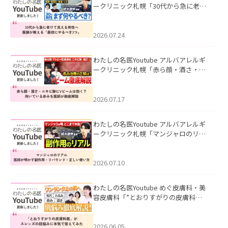
ークリニック札幌「30代から急に老け
て見える男性へ｜医師が教える「最初
にやるべき3つ」」を公開いたしまし
た。
2026.07.24
わたしの名医Youtube アルバアレルギ
ークリニック札幌「赤ら顔・酒さ・ニ
キビ跡にVビームは効く？向いている赤
みを医師が徹底解説」を公開いたしま
した。
2026.07.17
わたしの名医Youtube アルバアレルギ
ークリニック札幌「マンジャロのリア
ル｜医師が明かす副作用・リバウン
ド・正しい使い方」を公開いたしまし
た。
2026.07.10
わたしの名医Youtube めぐ皮膚科・美
容皮膚科「”とおりすがりの皮膚科
医”がスレッズの肌悩みに本気で答えて
みた」を公開いたしました。
2026.06.05