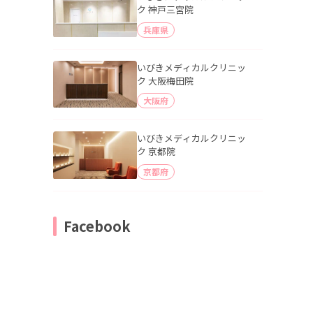
ク 神戸三宮院
兵庫県
いびきメディカルクリニッ
ク 大阪梅田院
大阪府
いびきメディカルクリニッ
ク 京都院
京都府
Facebook