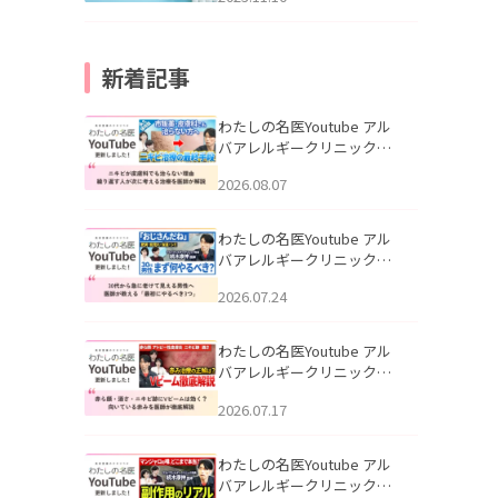
新着記事
わたしの名医Youtube アル
バアレルギークリニック札
幌「ニキビが皮膚科でも治
2026.08.07
らない理由｜繰り返す人が
次に考える治療を医師が解
説」を公開いたしました。
わたしの名医Youtube アル
バアレルギークリニック札
幌「30代から急に老けて見
2026.07.24
える男性へ｜医師が教える
「最初にやるべき3つ」」を
公開いたしました。
わたしの名医Youtube アル
バアレルギークリニック札
幌「赤ら顔・酒さ・ニキビ
2026.07.17
跡にVビームは効く？向いて
いる赤みを医師が徹底解
説」を公開いたしました。
わたしの名医Youtube アル
バアレルギークリニック札