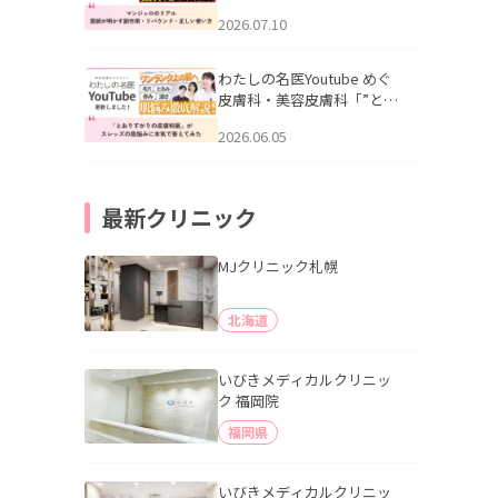
幌「マンジャロのリアル｜
2026.07.10
医師が明かす副作用・リバ
ウンド・正しい使い方」を
公開いたしました。
わたしの名医Youtube めぐ
皮膚科・美容皮膚科「”とお
りすがりの皮膚科医”がスレ
2026.06.05
ッズの肌悩みに本気で答え
てみた」を公開いたしまし
た。
最新クリニック
MJクリニック札幌
北海道
いびきメディカルクリニッ
ク 福岡院
福岡県
いびきメディカルクリニッ