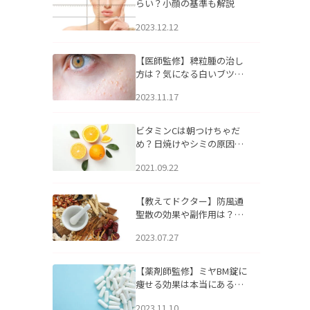
らい？小顔の基準も解説
2023.12.12
【医師監修】稗粒腫の治し
方は？気になる白いブツブ
ツの原因と自宅でできるケ
2023.11.17
アについて
ビタミンCは朝つけちゃだ
め？日焼けやシミの原因に
なるってホント？
2021.09.22
【教えてドクター】防風通
聖散の効果や副作用は？長
期服用は危険なの？
2023.07.27
【薬剤師監修】ミヤBM錠に
痩せる効果は本当にある
の？
2023.11.10