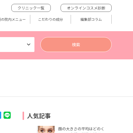
クリニック一覧
オンラインコスメ診断
題の院内メニュー
こだわりの成分
編集部コラム
人気記事
顔の大きさの平均はどのく