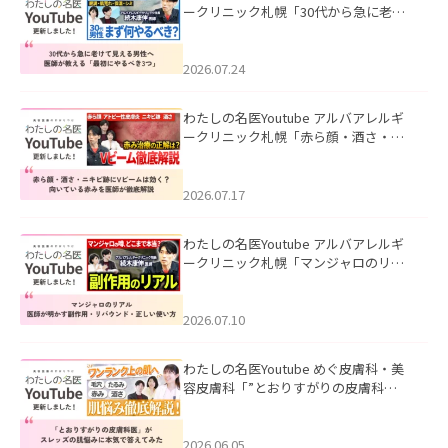
ークリニック札幌「30代から急に老け
て見える男性へ｜医師が教える「最初
にやるべき3つ」」を公開いたしまし
た。
2026.07.24
わたしの名医Youtube アルバアレルギ
ークリニック札幌「赤ら顔・酒さ・ニ
キビ跡にVビームは効く？向いている赤
みを医師が徹底解説」を公開いたしま
した。
2026.07.17
わたしの名医Youtube アルバアレルギ
ークリニック札幌「マンジャロのリア
ル｜医師が明かす副作用・リバウン
ド・正しい使い方」を公開いたしまし
た。
2026.07.10
わたしの名医Youtube めぐ皮膚科・美
容皮膚科「”とおりすがりの皮膚科
医”がスレッズの肌悩みに本気で答えて
みた」を公開いたしました。
2026.06.05