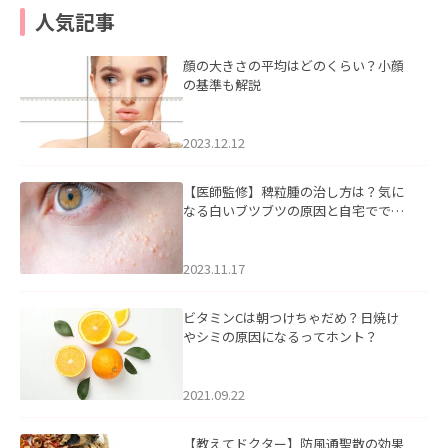
人気記事
顔の大きさの平均はどのくらい？小顔
の基準も解説
2023.12.12
【医師監修】稗粒腫の治し方は？気に
なる白いブツブツの原因と自宅ででき
るケアについて
2023.11.17
ビタミンCは朝つけちゃだめ？日焼け
やシミの原因になるってホント？
2021.09.22
【教えてドクター】防風通聖散の効果