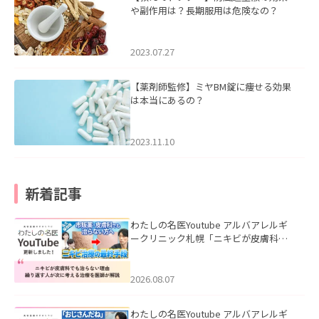
や副作用は？長期服用は危険なの？
2023.07.27
【薬剤師監修】ミヤBM錠に痩せる効果
は本当にあるの？
2023.11.10
新着記事
わたしの名医Youtube アルバアレルギ
ークリニック札幌「ニキビが皮膚科で
も治らない理由｜繰り返す人が次に考
える治療を医師が解説」を公開いたし
ました。
2026.08.07
わたしの名医Youtube アルバアレルギ