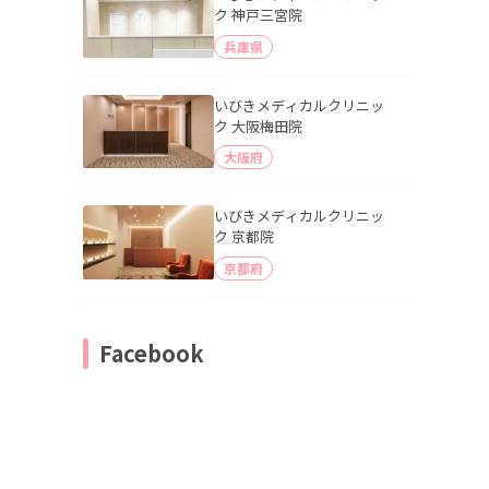
ク 神戸三宮院
兵庫県
いびきメディカルクリニッ
ク 大阪梅田院
大阪府
いびきメディカルクリニッ
ク 京都院
京都府
Facebook