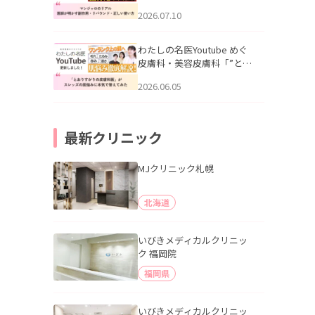
幌「マンジャロのリアル｜
2026.07.10
医師が明かす副作用・リバ
ウンド・正しい使い方」を
公開いたしました。
わたしの名医Youtube めぐ
皮膚科・美容皮膚科「”とお
りすがりの皮膚科医”がスレ
2026.06.05
ッズの肌悩みに本気で答え
てみた」を公開いたしまし
た。
最新クリニック
MJクリニック札幌
北海道
いびきメディカルクリニッ
ク 福岡院
福岡県
いびきメディカルクリニッ