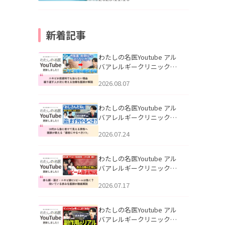
新着記事
わたしの名医Youtube アル
バアレルギークリニック札
幌「ニキビが皮膚科でも治
2026.08.07
らない理由｜繰り返す人が
次に考える治療を医師が解
説」を公開いたしました。
わたしの名医Youtube アル
バアレルギークリニック札
幌「30代から急に老けて見
2026.07.24
える男性へ｜医師が教える
「最初にやるべき3つ」」を
公開いたしました。
わたしの名医Youtube アル
バアレルギークリニック札
幌「赤ら顔・酒さ・ニキビ
2026.07.17
跡にVビームは効く？向いて
いる赤みを医師が徹底解
説」を公開いたしました。
わたしの名医Youtube アル
バアレルギークリニック札