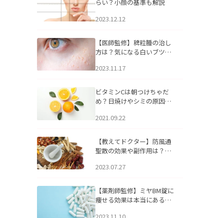
らい？小顔の基準も解説
2023.12.12
【医師監修】稗粒腫の治し
方は？気になる白いブツブ
ツの原因と自宅でできるケ
2023.11.17
アについて
ビタミンCは朝つけちゃだ
め？日焼けやシミの原因に
なるってホント？
2021.09.22
【教えてドクター】防風通
聖散の効果や副作用は？長
期服用は危険なの？
2023.07.27
【薬剤師監修】ミヤBM錠に
痩せる効果は本当にある
の？
2023.11.10