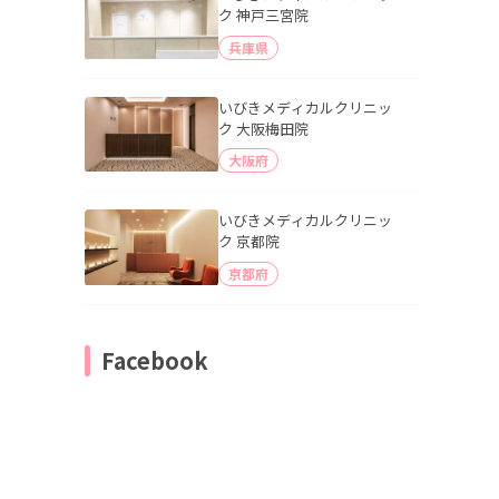
ク 神戸三宮院
兵庫県
いびきメディカルクリニッ
ク 大阪梅田院
大阪府
いびきメディカルクリニッ
ク 京都院
京都府
Facebook