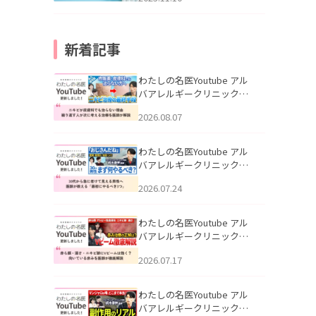
新着記事
わたしの名医Youtube アル
バアレルギークリニック札
幌「ニキビが皮膚科でも治
2026.08.07
らない理由｜繰り返す人が
次に考える治療を医師が解
説」を公開いたしました。
わたしの名医Youtube アル
バアレルギークリニック札
幌「30代から急に老けて見
2026.07.24
える男性へ｜医師が教える
「最初にやるべき3つ」」を
公開いたしました。
わたしの名医Youtube アル
バアレルギークリニック札
幌「赤ら顔・酒さ・ニキビ
2026.07.17
跡にVビームは効く？向いて
いる赤みを医師が徹底解
説」を公開いたしました。
わたしの名医Youtube アル
バアレルギークリニック札