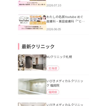
幌「マンジャロのリアル｜
2026.07.10
医師が明かす副作用・リバ
ウンド・正しい使い方」を
公開いたしました。
わたしの名医Youtube めぐ
皮膚科・美容皮膚科「”とお
りすがりの皮膚科医”がスレ
2026.06.05
ッズの肌悩みに本気で答え
てみた」を公開いたしまし
た。
最新クリニック
MJクリニック札幌
北海道
いびきメディカルクリニッ
ク 福岡院
福岡県
いびきメディカルクリニッ