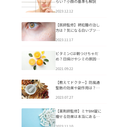
らい？小顔の基準も解説
2023.12.12
【医師監修】稗粒腫の治し
方は？気になる白いブツブ
ツの原因と自宅でできるケ
2023.11.17
アについて
ビタミンCは朝つけちゃだ
め？日焼けやシミの原因に
なるってホント？
2021.09.22
【教えてドクター】防風通
聖散の効果や副作用は？長
期服用は危険なの？
2023.07.27
【薬剤師監修】ミヤBM錠に
痩せる効果は本当にある
の？
2023.11.10