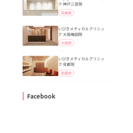
ク 神戸三宮院
兵庫県
いびきメディカルクリニッ
ク 大阪梅田院
大阪府
いびきメディカルクリニッ
ク 京都院
京都府
Facebook