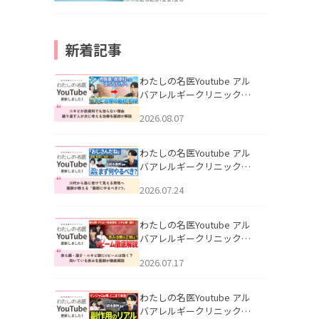
新着記事
わたしの名医Youtube アル
バアレルギークリニック札
幌「ニキビが皮膚科でも治
2026.08.07
らない理由｜繰り返す人が
次に考える治療を医師が解
説」を公開いたしました。
わたしの名医Youtube アル
バアレルギークリニック札
幌「30代から急に老けて見
2026.07.24
える男性へ｜医師が教える
「最初にやるべき3つ」」を
公開いたしました。
わたしの名医Youtube アル
バアレルギークリニック札
幌「赤ら顔・酒さ・ニキビ
2026.07.17
跡にVビームは効く？向いて
いる赤みを医師が徹底解
説」を公開いたしました。
わたしの名医Youtube アル
バアレルギークリニック札