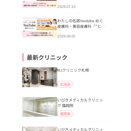
幌「マンジャロのリアル｜
2026.07.10
医師が明かす副作用・リバ
ウンド・正しい使い方」を
公開いたしました。
わたしの名医Youtube めぐ
皮膚科・美容皮膚科「”とお
りすがりの皮膚科医”がスレ
2026.06.05
ッズの肌悩みに本気で答え
てみた」を公開いたしまし
た。
最新クリニック
MJクリニック札幌
北海道
いびきメディカルクリニッ
ク 福岡院
福岡県
いびきメディカルクリニッ