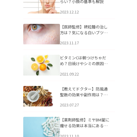
らい？小顔の基準も解説
2023.12.12
【医師監修】稗粒腫の治し
方は？気になる白いブツブ
ツの原因と自宅でできるケ
2023.11.17
アについて
ビタミンCは朝つけちゃだ
め？日焼けやシミの原因に
なるってホント？
2021.09.22
【教えてドクター】防風通
聖散の効果や副作用は？長
期服用は危険なの？
2023.07.27
【薬剤師監修】ミヤBM錠に
痩せる効果は本当にある
の？
2023.11.10