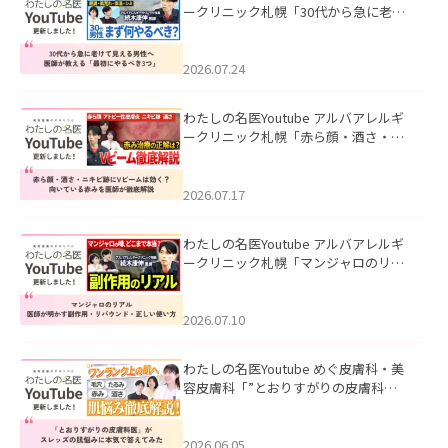
ークリニック札幌「30代から急に老け
て見える男性へ｜医師が教える「最初
にやるべき3つ」」を公開いたしまし
た。
2026.07.24
わたしの名医Youtube アルバアレルギ
ークリニック札幌「赤ら顔・酒さ・ニ
キビ跡にVビームは効く？向いている赤
みを医師が徹底解説」を公開いたしま
した。
2026.07.17
わたしの名医Youtube アルバアレルギ
ークリニック札幌「マンジャロのリア
ル｜医師が明かす副作用・リバウン
ド・正しい使い方」を公開いたしまし
た。
2026.07.10
わたしの名医Youtube めぐ皮膚科・美
容皮膚科「”とおりすがりの皮膚科
医”がスレッズの肌悩みに本気で答えて
みた」を公開いたしました。
2026.06.05