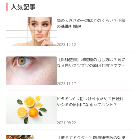
人気記事
顔の大きさの平均はどのくらい？小顔
の基準も解説
2023.12.12
【医師監修】稗粒腫の治し方は？気に
なる白いブツブツの原因と自宅ででき
るケアについて
2023.11.17
ビタミンCは朝つけちゃだめ？日焼け
やシミの原因になるってホント？
2021.09.22
【教えてドクター】防風通聖散の効果