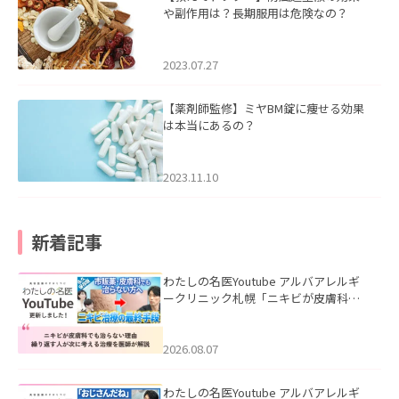
や副作用は？長期服用は危険なの？
2023.07.27
【薬剤師監修】ミヤBM錠に痩せる効果
は本当にあるの？
2023.11.10
新着記事
わたしの名医Youtube アルバアレルギ
ークリニック札幌「ニキビが皮膚科で
も治らない理由｜繰り返す人が次に考
える治療を医師が解説」を公開いたし
ました。
2026.08.07
わたしの名医Youtube アルバアレルギ