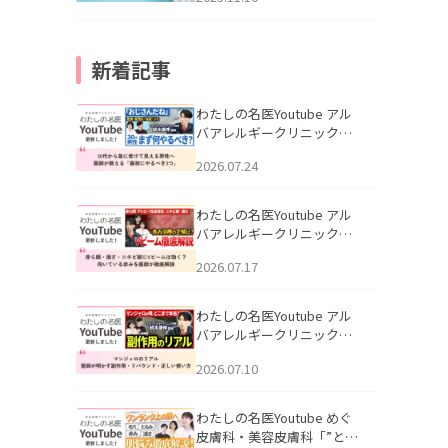
新着記事
わたしの名医Youtube アル
バアレルギークリニック札
幌「30代から急に老けて見
2026.07.24
える男性へ｜医師が教える
「最初にやるべき3つ」」を
公開いたしました。
わたしの名医Youtube アル
バアレルギークリニック札
幌「赤ら顔・酒さ・ニキビ
2026.07.17
跡にVビームは効く？向いて
いる赤みを医師が徹底解
説」を公開いたしました。
わたしの名医Youtube アル
バアレルギークリニック札
幌「マンジャロのリアル｜
2026.07.10
医師が明かす副作用・リバ
ウンド・正しい使い方」を
公開いたしました。
わたしの名医Youtube めぐ
皮膚科・美容皮膚科「”とお