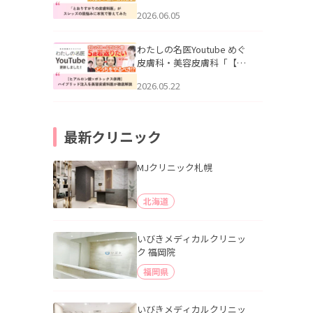
りすがりの皮膚科医”がスレ
2026.06.05
ッズの肌悩みに本気で答え
てみた」を公開いたしまし
た。
わたしの名医Youtube めぐ
皮膚科・美容皮膚科「【ヒ
アルロン酸×ボトックス併
2026.05.22
用】ハイブリッド注入を美
容皮膚科医が徹底解説」を
公開いたしました。
最新クリニック
MJクリニック札幌
北海道
いびきメディカルクリニッ
ク 福岡院
福岡県
いびきメディカルクリニッ