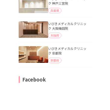
ク 神戸三宮院
兵庫県
いびきメディカルクリニッ
ク 大阪梅田院
大阪府
いびきメディカルクリニッ
ク 京都院
京都府
Facebook