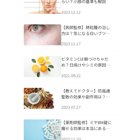
らい？小顔の基準も解説
2023.12.12
【医師監修】稗粒腫の治し
方は？気になる白いブツブ
ツの原因と自宅でできるケ
2023.11.17
アについて
ビタミンCは朝つけちゃだ
め？日焼けやシミの原因に
なるってホント？
2021.09.22
【教えてドクター】防風通
聖散の効果や副作用は？長
期服用は危険なの？
2023.07.27
【薬剤師監修】ミヤBM錠に
痩せる効果は本当にある
の？
2023.11.10