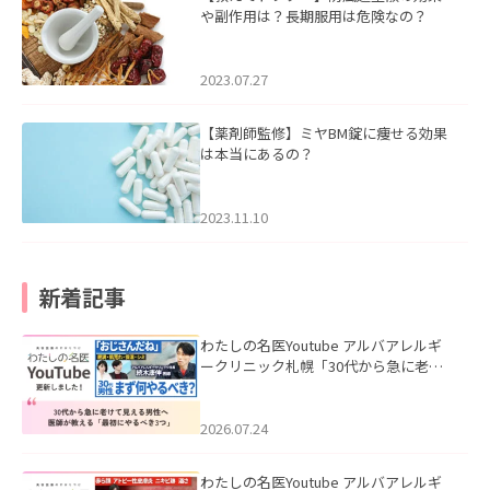
や副作用は？長期服用は危険なの？
2023.07.27
【薬剤師監修】ミヤBM錠に痩せる効果
は本当にあるの？
2023.11.10
新着記事
わたしの名医Youtube アルバアレルギ
ークリニック札幌「30代から急に老け
て見える男性へ｜医師が教える「最初
にやるべき3つ」」を公開いたしまし
た。
2026.07.24
わたしの名医Youtube アルバアレルギ