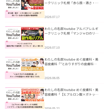
ークリニック札幌「赤ら顔・酒さ・ニ
キビ跡にVビームは効く？向いている赤
みを医師が徹底解説」を公開いたしま
した。
2026.07.17
わたしの名医Youtube アルバアレルギ
ークリニック札幌「マンジャロのリア
ル｜医師が明かす副作用・リバウン
ド・正しい使い方」を公開いたしまし
た。
2026.07.10
わたしの名医Youtube めぐ皮膚科・美
容皮膚科「”とおりすがりの皮膚科
医”がスレッズの肌悩みに本気で答えて
みた」を公開いたしました。
2026.06.05
わたしの名医Youtube めぐ皮膚科・美
容皮膚科「【ヒアルロン酸×ボトック
ス併用】ハイブリッド注入を美容皮膚
科医が徹底解説」を公開いたしまし
た。
2026.05.22