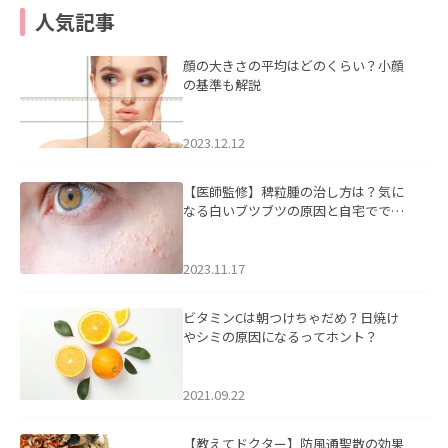
人気記事
顔の大きさの平均はどのくらい？小顔
の基準も解説
2023.12.12
【医師監修】稗粒腫の治し方は？気に
なる白いブツブツの原因と自宅ででき
るケアについて
2023.11.17
ビタミンCは朝つけちゃだめ？日焼け
やシミの原因になるってホント？
2021.09.22
【教えてドクター】防風通聖散の効果