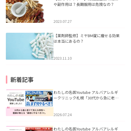
や副作用は？長期服用は危険なの？
2023.07.27
【薬剤師監修】ミヤBM錠に痩せる効果
は本当にあるの？
2023.11.10
新着記事
わたしの名医Youtube アルバアレルギ
ークリニック札幌「30代から急に老け
て見える男性へ｜医師が教える「最初
にやるべき3つ」」を公開いたしまし
た。
2026.07.24
わたしの名医Youtube アルバアレルギ