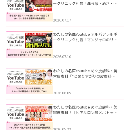
ークリニック札幌「赤ら顔・酒さ・ニ
キビ跡にVビームは効く？向いている赤
みを医師が徹底解説」を公開いたしま
した。
2026.07.17
わたしの名医Youtube アルバアレルギ
ークリニック札幌「マンジャロのリア
ル｜医師が明かす副作用・リバウン
ド・正しい使い方」を公開いたしまし
た。
2026.07.10
わたしの名医Youtube めぐ皮膚科・美
容皮膚科「”とおりすがりの皮膚科
医”がスレッズの肌悩みに本気で答えて
みた」を公開いたしました。
2026.06.05
わたしの名医Youtube めぐ皮膚科・美
容皮膚科「【ヒアルロン酸×ボトック
ス併用】ハイブリッド注入を美容皮膚
科医が徹底解説」を公開いたしまし
た。
2026.05.22