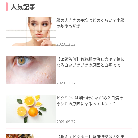
人気記事
顔の大きさの平均はどのくらい？小顔
の基準も解説
2023.12.12
【医師監修】稗粒腫の治し方は？気に
なる白いブツブツの原因と自宅ででき
るケアについて
2023.11.17
ビタミンCは朝つけちゃだめ？日焼け
やシミの原因になるってホント？
2021.09.22
【教えてドクター】防風通聖散の効果