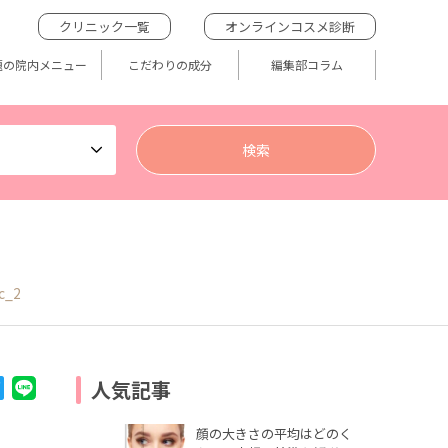
クリニック一覧
オンラインコスメ診断
題の院内メニュー
こだわりの成分
編集部コラム
c_2
人気記事
顔の大きさの平均はどのく