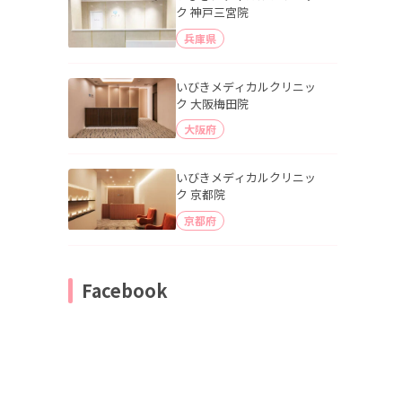
ク 神戸三宮院
兵庫県
いびきメディカルクリニッ
ク 大阪梅田院
大阪府
いびきメディカルクリニッ
ク 京都院
京都府
Facebook