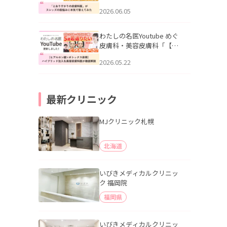
りすがりの皮膚科医”がスレ
2026.06.05
ッズの肌悩みに本気で答え
てみた」を公開いたしまし
た。
わたしの名医Youtube めぐ
皮膚科・美容皮膚科「【ヒ
アルロン酸×ボトックス併
2026.05.22
用】ハイブリッド注入を美
容皮膚科医が徹底解説」を
公開いたしました。
最新クリニック
MJクリニック札幌
北海道
いびきメディカルクリニッ
ク 福岡院
福岡県
いびきメディカルクリニッ