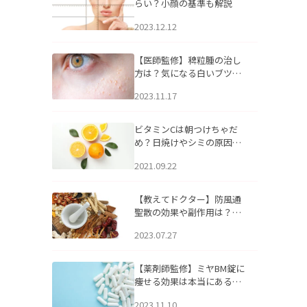
らい？小顔の基準も解説
2023.12.12
【医師監修】稗粒腫の治し
方は？気になる白いブツブ
ツの原因と自宅でできるケ
2023.11.17
アについて
ビタミンCは朝つけちゃだ
め？日焼けやシミの原因に
なるってホント？
2021.09.22
【教えてドクター】防風通
聖散の効果や副作用は？長
期服用は危険なの？
2023.07.27
【薬剤師監修】ミヤBM錠に
痩せる効果は本当にある
の？
2023.11.10