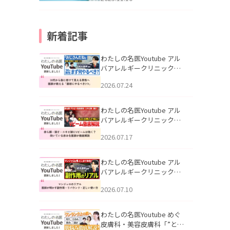
新着記事
わたしの名医Youtube アル
バアレルギークリニック札
幌「30代から急に老けて見
2026.07.24
える男性へ｜医師が教える
「最初にやるべき3つ」」を
公開いたしました。
わたしの名医Youtube アル
バアレルギークリニック札
幌「赤ら顔・酒さ・ニキビ
2026.07.17
跡にVビームは効く？向いて
いる赤みを医師が徹底解
説」を公開いたしました。
わたしの名医Youtube アル
バアレルギークリニック札
幌「マンジャロのリアル｜
2026.07.10
医師が明かす副作用・リバ
ウンド・正しい使い方」を
公開いたしました。
わたしの名医Youtube めぐ
皮膚科・美容皮膚科「”とお