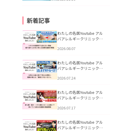
新着記事
わたしの名医Youtube アル
バアレルギークリニック札
幌「ニキビが皮膚科でも治
2026.08.07
らない理由｜繰り返す人が
次に考える治療を医師が解
説」を公開いたしました。
わたしの名医Youtube アル
バアレルギークリニック札
幌「30代から急に老けて見
2026.07.24
える男性へ｜医師が教える
「最初にやるべき3つ」」を
公開いたしました。
わたしの名医Youtube アル
バアレルギークリニック札
幌「赤ら顔・酒さ・ニキビ
2026.07.17
跡にVビームは効く？向いて
いる赤みを医師が徹底解
説」を公開いたしました。
わたしの名医Youtube アル
バアレルギークリニック札