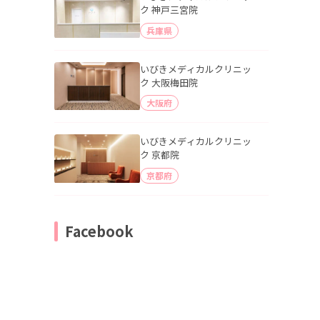
ク 神戸三宮院
兵庫県
いびきメディカルクリニッ
ク 大阪梅田院
大阪府
いびきメディカルクリニッ
ク 京都院
京都府
Facebook