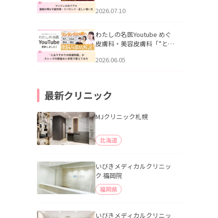
幌「マンジャロのリアル｜
2026.07.10
医師が明かす副作用・リバ
ウンド・正しい使い方」を
公開いたしました。
わたしの名医Youtube めぐ
皮膚科・美容皮膚科「”とお
りすがりの皮膚科医”がスレ
2026.06.05
ッズの肌悩みに本気で答え
てみた」を公開いたしまし
た。
最新クリニック
MJクリニック札幌
北海道
いびきメディカルクリニッ
ク 福岡院
福岡県
いびきメディカルクリニッ