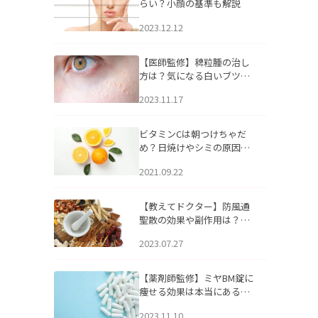
らい？小顔の基準も解説
2023.12.12
【医師監修】稗粒腫の治し
方は？気になる白いブツブ
ツの原因と自宅でできるケ
2023.11.17
アについて
ビタミンCは朝つけちゃだ
め？日焼けやシミの原因に
なるってホント？
2021.09.22
【教えてドクター】防風通
聖散の効果や副作用は？長
期服用は危険なの？
2023.07.27
【薬剤師監修】ミヤBM錠に
痩せる効果は本当にある
の？
2023.11.10