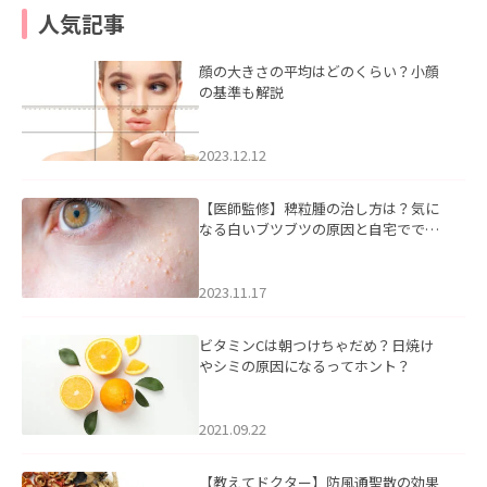
人気記事
顔の大きさの平均はどのくらい？小顔
の基準も解説
2023.12.12
【医師監修】稗粒腫の治し方は？気に
なる白いブツブツの原因と自宅ででき
るケアについて
2023.11.17
ビタミンCは朝つけちゃだめ？日焼け
やシミの原因になるってホント？
2021.09.22
【教えてドクター】防風通聖散の効果