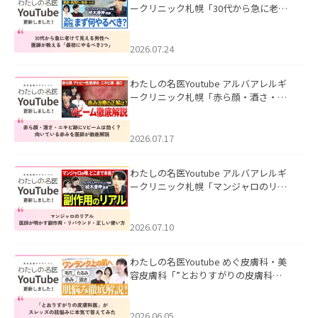
ークリニック札幌「30代から急に老け
て見える男性へ｜医師が教える「最初
にやるべき3つ」」を公開いたしまし
た。
2026.07.24
わたしの名医Youtube アルバアレルギ
ークリニック札幌「赤ら顔・酒さ・ニ
キビ跡にVビームは効く？向いている赤
みを医師が徹底解説」を公開いたしま
した。
2026.07.17
わたしの名医Youtube アルバアレルギ
ークリニック札幌「マンジャロのリア
ル｜医師が明かす副作用・リバウン
ド・正しい使い方」を公開いたしまし
た。
2026.07.10
わたしの名医Youtube めぐ皮膚科・美
容皮膚科「”とおりすがりの皮膚科
医”がスレッズの肌悩みに本気で答えて
みた」を公開いたしました。
2026.06.05