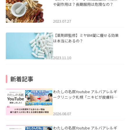
や副作用は？長期服用は危険なの？
2023.07.27
【薬剤師監修】ミヤBM錠に痩せる効果
は本当にあるの？
2023.11.10
新着記事
わたしの名医Youtube アルバアレルギ
ークリニック札幌「ニキビが皮膚科で
も治らない理由｜繰り返す人が次に考
える治療を医師が解説」を公開いたし
ました。
2026.08.07
わたしの名医Youtube アルバアレルギ