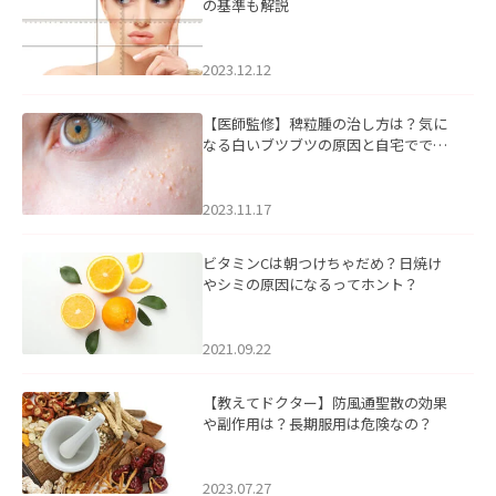
の基準も解説
2023.12.12
【医師監修】稗粒腫の治し方は？気に
なる白いブツブツの原因と自宅ででき
るケアについて
2023.11.17
ビタミンCは朝つけちゃだめ？日焼け
やシミの原因になるってホント？
2021.09.22
【教えてドクター】防風通聖散の効果
や副作用は？長期服用は危険なの？
2023.07.27