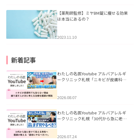
【薬剤師監修】ミヤBM錠に痩せる効果
は本当にあるの？
2023.11.10
新着記事
わたしの名医Youtube アルバアレルギ
ークリニック札幌「ニキビが皮膚科で
も治らない理由｜繰り返す人が次に考
える治療を医師が解説」を公開いたし
ました。
2026.08.07
わたしの名医Youtube アルバアレルギ
ークリニック札幌「30代から急に老け
て見える男性へ｜医師が教える「最初
にやるべき3つ」」を公開いたしまし
た。
2026.07.24