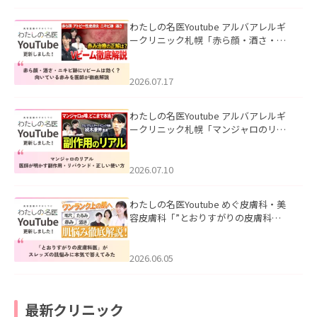
わたしの名医Youtube アルバアレルギ
ークリニック札幌「赤ら顔・酒さ・ニ
キビ跡にVビームは効く？向いている赤
みを医師が徹底解説」を公開いたしま
した。
2026.07.17
わたしの名医Youtube アルバアレルギ
ークリニック札幌「マンジャロのリア
ル｜医師が明かす副作用・リバウン
ド・正しい使い方」を公開いたしまし
た。
2026.07.10
わたしの名医Youtube めぐ皮膚科・美
容皮膚科「”とおりすがりの皮膚科
医”がスレッズの肌悩みに本気で答えて
みた」を公開いたしました。
2026.06.05
最新クリニック