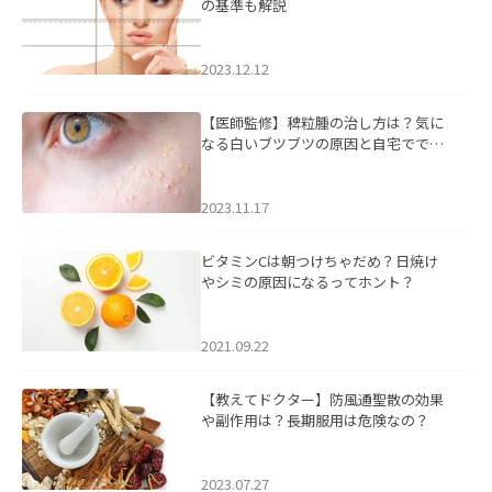
の基準も解説
2023.12.12
【医師監修】稗粒腫の治し方は？気に
なる白いブツブツの原因と自宅ででき
るケアについて
2023.11.17
ビタミンCは朝つけちゃだめ？日焼け
やシミの原因になるってホント？
2021.09.22
【教えてドクター】防風通聖散の効果
や副作用は？長期服用は危険なの？
2023.07.27