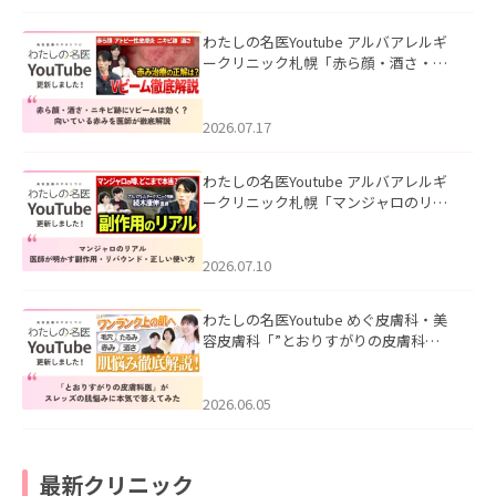
わたしの名医Youtube アルバアレルギ
ークリニック札幌「赤ら顔・酒さ・ニ
キビ跡にVビームは効く？向いている赤
みを医師が徹底解説」を公開いたしま
した。
2026.07.17
わたしの名医Youtube アルバアレルギ
ークリニック札幌「マンジャロのリア
ル｜医師が明かす副作用・リバウン
ド・正しい使い方」を公開いたしまし
た。
2026.07.10
わたしの名医Youtube めぐ皮膚科・美
容皮膚科「”とおりすがりの皮膚科
医”がスレッズの肌悩みに本気で答えて
みた」を公開いたしました。
2026.06.05
最新クリニック