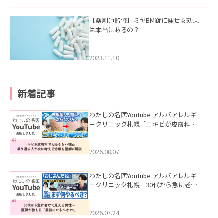
【薬剤師監修】ミヤBM錠に痩せる効果
は本当にあるの？
2023.11.10
新着記事
わたしの名医Youtube アルバアレルギ
ークリニック札幌「ニキビが皮膚科で
も治らない理由｜繰り返す人が次に考
える治療を医師が解説」を公開いたし
ました。
2026.08.07
わたしの名医Youtube アルバアレルギ
ークリニック札幌「30代から急に老け
て見える男性へ｜医師が教える「最初
にやるべき3つ」」を公開いたしまし
た。
2026.07.24