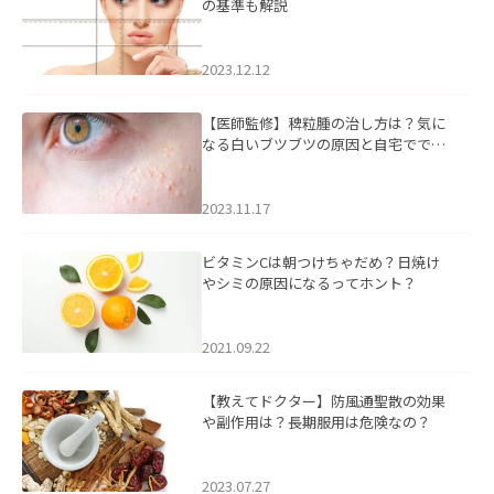
の基準も解説
2023.12.12
【医師監修】稗粒腫の治し方は？気に
なる白いブツブツの原因と自宅ででき
るケアについて
2023.11.17
ビタミンCは朝つけちゃだめ？日焼け
やシミの原因になるってホント？
2021.09.22
【教えてドクター】防風通聖散の効果
や副作用は？長期服用は危険なの？
2023.07.27