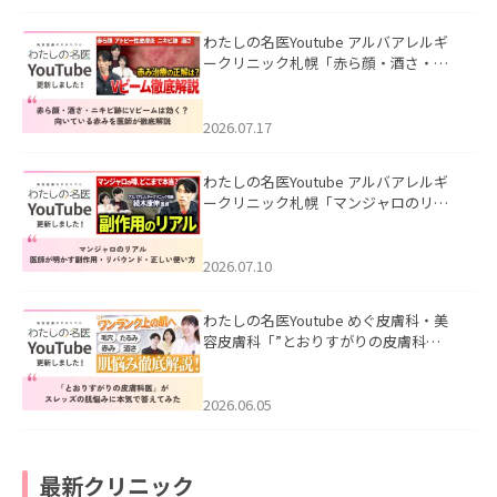
わたしの名医Youtube アルバアレルギ
ークリニック札幌「赤ら顔・酒さ・ニ
キビ跡にVビームは効く？向いている赤
みを医師が徹底解説」を公開いたしま
した。
2026.07.17
わたしの名医Youtube アルバアレルギ
ークリニック札幌「マンジャロのリア
ル｜医師が明かす副作用・リバウン
ド・正しい使い方」を公開いたしまし
た。
2026.07.10
わたしの名医Youtube めぐ皮膚科・美
容皮膚科「”とおりすがりの皮膚科
医”がスレッズの肌悩みに本気で答えて
みた」を公開いたしました。
2026.06.05
最新クリニック