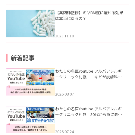
【薬剤師監修】ミヤBM錠に痩せる効果
は本当にあるの？
2023.11.10
新着記事
わたしの名医Youtube アルバアレルギ
ークリニック札幌「ニキビが皮膚科で
も治らない理由｜繰り返す人が次に考
える治療を医師が解説」を公開いたし
ました。
2026.08.07
わたしの名医Youtube アルバアレルギ
ークリニック札幌「30代から急に老け
て見える男性へ｜医師が教える「最初
にやるべき3つ」」を公開いたしまし
た。
2026.07.24