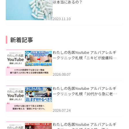
は本当にあるの？
2023.11.10
新着記事
わたしの名医Youtube アルバアレルギ
ークリニック札幌「ニキビが皮膚科で
も治らない理由｜繰り返す人が次に考
える治療を医師が解説」を公開いたし
ました。
2026.08.07
わたしの名医Youtube アルバアレルギ
ークリニック札幌「30代から急に老け
て見える男性へ｜医師が教える「最初
にやるべき3つ」」を公開いたしまし
た。
2026.07.24
わたしの名医Youtube アルバアレルギ