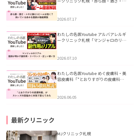
ークリニック札幌「赤ら顔・酒さ・ニ
キビ跡にVビームは効く？向いている赤
みを医師が徹底解説」を公開いたしま
した。
2026.07.17
わたしの名医Youtube アルバアレルギ
ークリニック札幌「マンジャロのリア
ル｜医師が明かす副作用・リバウン
ド・正しい使い方」を公開いたしまし
た。
2026.07.10
わたしの名医Youtube めぐ皮膚科・美
容皮膚科「”とおりすがりの皮膚科
医”がスレッズの肌悩みに本気で答えて
みた」を公開いたしました。
2026.06.05
最新クリニック
MJクリニック札幌