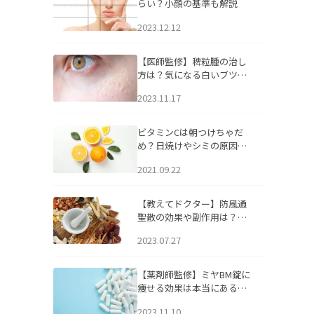
らい？小顔の基準も解説
2023.12.12
【医師監修】稗粒腫の治し
方は？気になる白いブツブ
ツの原因と自宅でできるケ
2023.11.17
アについて
ビタミンCは朝つけちゃだ
め？日焼けやシミの原因に
なるってホント？
2021.09.22
【教えてドクター】防風通
聖散の効果や副作用は？長
期服用は危険なの？
2023.07.27
【薬剤師監修】ミヤBM錠に
痩せる効果は本当にある
の？
2023.11.10