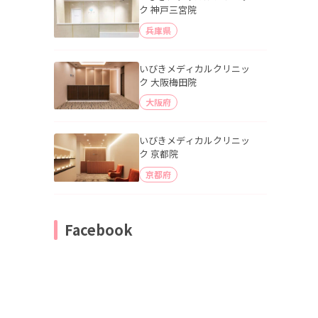
ク 神戸三宮院
兵庫県
いびきメディカルクリニッ
ク 大阪梅田院
大阪府
いびきメディカルクリニッ
ク 京都院
京都府
Facebook