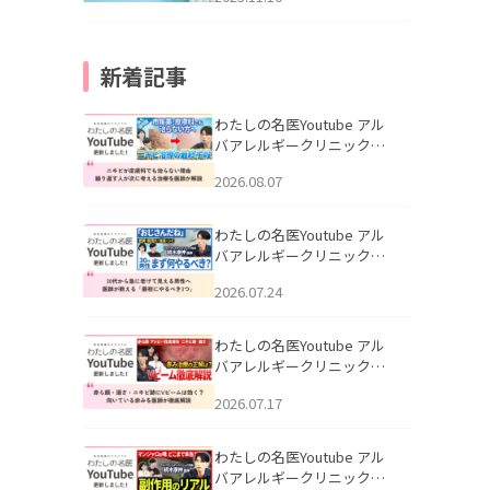
新着記事
わたしの名医Youtube アル
バアレルギークリニック札
幌「ニキビが皮膚科でも治
2026.08.07
らない理由｜繰り返す人が
次に考える治療を医師が解
説」を公開いたしました。
わたしの名医Youtube アル
バアレルギークリニック札
幌「30代から急に老けて見
2026.07.24
える男性へ｜医師が教える
「最初にやるべき3つ」」を
公開いたしました。
わたしの名医Youtube アル
バアレルギークリニック札
幌「赤ら顔・酒さ・ニキビ
2026.07.17
跡にVビームは効く？向いて
いる赤みを医師が徹底解
説」を公開いたしました。
わたしの名医Youtube アル
バアレルギークリニック札