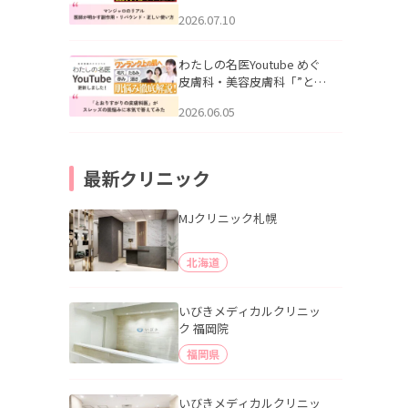
幌「マンジャロのリアル｜
2026.07.10
医師が明かす副作用・リバ
ウンド・正しい使い方」を
公開いたしました。
わたしの名医Youtube めぐ
皮膚科・美容皮膚科「”とお
りすがりの皮膚科医”がスレ
2026.06.05
ッズの肌悩みに本気で答え
てみた」を公開いたしまし
た。
最新クリニック
MJクリニック札幌
北海道
いびきメディカルクリニッ
ク 福岡院
福岡県
いびきメディカルクリニッ