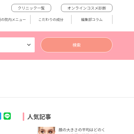
クリニック一覧
オンラインコスメ診断
題の院内メニュー
こだわりの成分
編集部コラム
人気記事
顔の大きさの平均はどのく