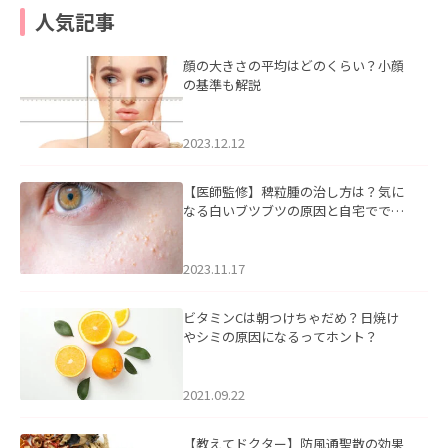
人気記事
顔の大きさの平均はどのくらい？小顔
の基準も解説
2023.12.12
【医師監修】稗粒腫の治し方は？気に
なる白いブツブツの原因と自宅ででき
るケアについて
2023.11.17
ビタミンCは朝つけちゃだめ？日焼け
やシミの原因になるってホント？
2021.09.22
【教えてドクター】防風通聖散の効果