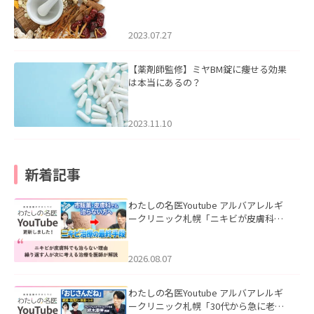
2023.07.27
【薬剤師監修】ミヤBM錠に痩せる効果
は本当にあるの？
2023.11.10
新着記事
わたしの名医Youtube アルバアレルギ
ークリニック札幌「ニキビが皮膚科で
も治らない理由｜繰り返す人が次に考
える治療を医師が解説」を公開いたし
ました。
2026.08.07
わたしの名医Youtube アルバアレルギ
ークリニック札幌「30代から急に老け