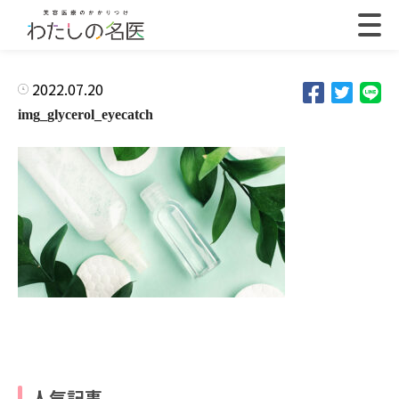
2022.07.20
img_glycerol_eyecatch
人気記事