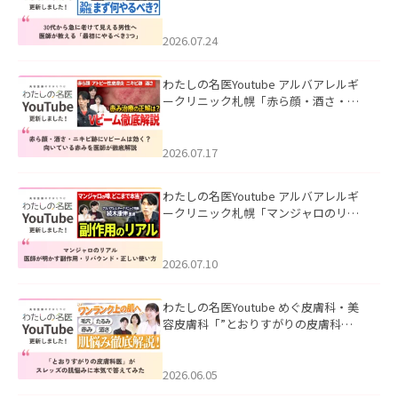
て見える男性へ｜医師が教える「最初
にやるべき3つ」」を公開いたしまし
た。
2026.07.24
わたしの名医Youtube アルバアレルギ
ークリニック札幌「赤ら顔・酒さ・ニ
キビ跡にVビームは効く？向いている赤
みを医師が徹底解説」を公開いたしま
した。
2026.07.17
わたしの名医Youtube アルバアレルギ
ークリニック札幌「マンジャロのリア
ル｜医師が明かす副作用・リバウン
ド・正しい使い方」を公開いたしまし
た。
2026.07.10
わたしの名医Youtube めぐ皮膚科・美
容皮膚科「”とおりすがりの皮膚科
医”がスレッズの肌悩みに本気で答えて
みた」を公開いたしました。
2026.06.05