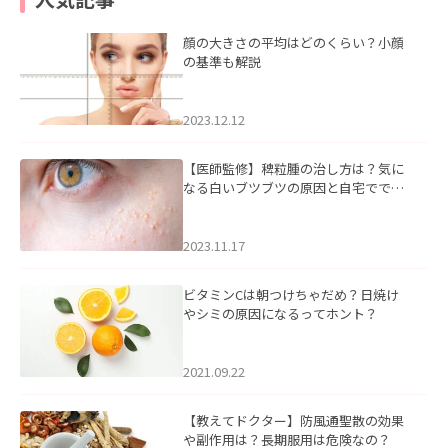
顔の大きさの平均はどのくらい？小顔
の基準も解説
2023.12.12
【医師監修】稗粒腫の治し方は？気に
なる白いブツブツの原因と自宅ででき
るケアについて
2023.11.17
ビタミンCは朝つけちゃだめ？日焼け
やシミの原因になるってホント？
2021.09.22
【教えてドクター】防風通聖散の効果
や副作用は？長期服用は危険なの？