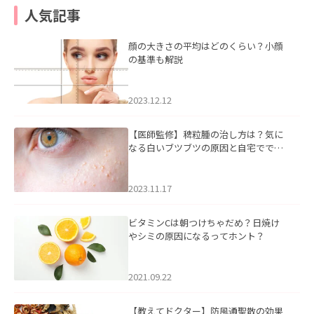
人気記事
顔の大きさの平均はどのくらい？小顔
の基準も解説
2023.12.12
【医師監修】稗粒腫の治し方は？気に
なる白いブツブツの原因と自宅ででき
るケアについて
2023.11.17
ビタミンCは朝つけちゃだめ？日焼け
やシミの原因になるってホント？
2021.09.22
【教えてドクター】防風通聖散の効果