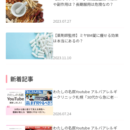
や副作用は？長期服用は危険なの？
2023.07.27
【薬剤師監修】ミヤBM錠に痩せる効果
は本当にあるの？
2023.11.10
新着記事
わたしの名医Youtube アルバアレルギ
ークリニック札幌「30代から急に老け
て見える男性へ｜医師が教える「最初
にやるべき3つ」」を公開いたしまし
た。
2026.07.24
わたしの名医Youtube アルバアレルギ