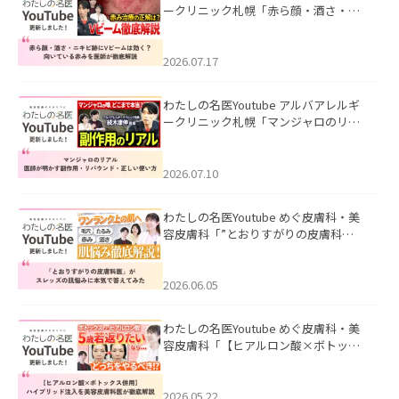
ークリニック札幌「赤ら顔・酒さ・ニ
キビ跡にVビームは効く？向いている赤
みを医師が徹底解説」を公開いたしま
した。
2026.07.17
わたしの名医Youtube アルバアレルギ
ークリニック札幌「マンジャロのリア
ル｜医師が明かす副作用・リバウン
ド・正しい使い方」を公開いたしまし
た。
2026.07.10
わたしの名医Youtube めぐ皮膚科・美
容皮膚科「”とおりすがりの皮膚科
医”がスレッズの肌悩みに本気で答えて
みた」を公開いたしました。
2026.06.05
わたしの名医Youtube めぐ皮膚科・美
容皮膚科「【ヒアルロン酸×ボトック
ス併用】ハイブリッド注入を美容皮膚
科医が徹底解説」を公開いたしまし
た。
2026.05.22