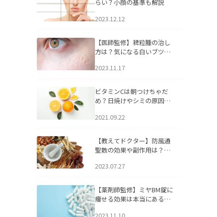
らい？小顔の基準も解説
2023.12.12
【医師監修】稗粒腫の治し
方は？気になる白いブツブ
ツの原因と自宅でできるケ
2023.11.17
アについて
ビタミンCは朝つけちゃだ
め？日焼けやシミの原因に
なるってホント？
2021.09.22
【教えてドクター】防風通
聖散の効果や副作用は？長
期服用は危険なの？
2023.07.27
【薬剤師監修】ミヤBM錠に
痩せる効果は本当にある
の？
2023.11.10