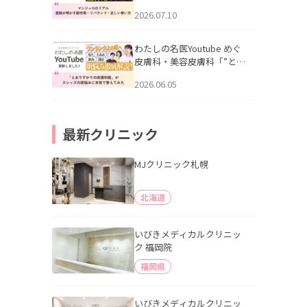
幌「マンジャロのリアル｜
2026.07.10
医師が明かす副作用・リバ
ウンド・正しい使い方」を
公開いたしました。
わたしの名医Youtube めぐ
皮膚科・美容皮膚科「”とお
りすがりの皮膚科医”がスレ
2026.06.05
ッズの肌悩みに本気で答え
てみた」を公開いたしまし
た。
最新クリニック
MJクリニック札幌
北海道
いびきメディカルクリニッ
ク 福岡院
福岡県
いびきメディカルクリニッ