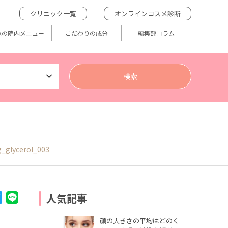
クリニック一覧
オンラインコスメ診断
題の院内メニュー
こだわりの成分
編集部コラム
_glycerol_003
人気記事
顔の大きさの平均はどのく