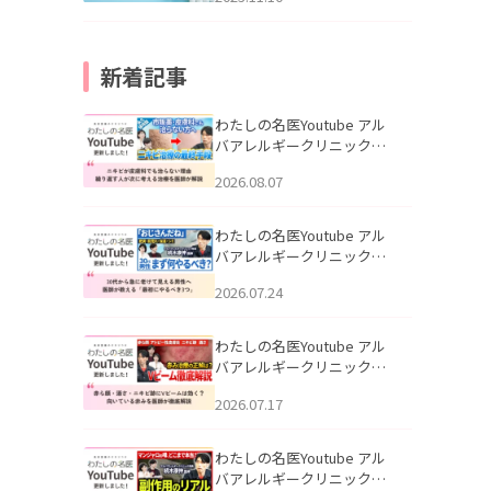
新着記事
わたしの名医Youtube アル
バアレルギークリニック札
幌「ニキビが皮膚科でも治
2026.08.07
らない理由｜繰り返す人が
次に考える治療を医師が解
説」を公開いたしました。
わたしの名医Youtube アル
バアレルギークリニック札
幌「30代から急に老けて見
2026.07.24
える男性へ｜医師が教える
「最初にやるべき3つ」」を
公開いたしました。
わたしの名医Youtube アル
バアレルギークリニック札
幌「赤ら顔・酒さ・ニキビ
2026.07.17
跡にVビームは効く？向いて
いる赤みを医師が徹底解
説」を公開いたしました。
わたしの名医Youtube アル
バアレルギークリニック札