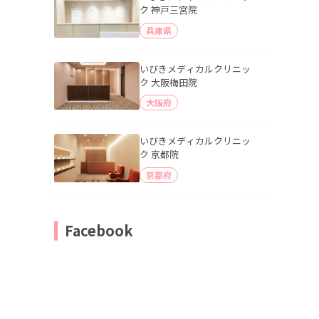
ク 神戸三宮院
兵庫県
いびきメディカルクリニッ
ク 大阪梅田院
大阪府
いびきメディカルクリニッ
ク 京都院
京都府
Facebook