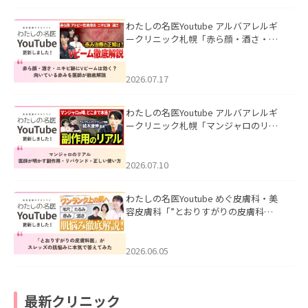
わたしの名医Youtube アルバアレルギ
ークリニック札幌「赤ら顔・酒さ・ニ
キビ跡にVビームは効く？向いている赤
みを医師が徹底解説」を公開いたしま
した。
2026.07.17
わたしの名医Youtube アルバアレルギ
ークリニック札幌「マンジャロのリア
ル｜医師が明かす副作用・リバウン
ド・正しい使い方」を公開いたしまし
た。
2026.07.10
わたしの名医Youtube めぐ皮膚科・美
容皮膚科「”とおりすがりの皮膚科
医”がスレッズの肌悩みに本気で答えて
みた」を公開いたしました。
2026.06.05
最新クリニック