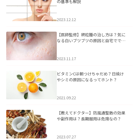
の基準も解説
2023.12.12
【医師監修】稗粒腫の治し方は？気に
なる白いブツブツの原因と自宅ででき
るケアについて
2023.11.17
ビタミンCは朝つけちゃだめ？日焼け
やシミの原因になるってホント？
2021.09.22
【教えてドクター】防風通聖散の効果
や副作用は？長期服用は危険なの？
2023.07.27