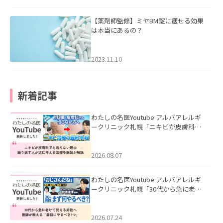
【薬剤師監修】ミヤBM錠に痩せる効果
は本当にあるの？
2023.11.10
新着記事
わたしの名医Youtube アルバアレルギ
ークリニック札幌「ニキビが皮膚科で
も治らない理由｜繰り返す人が次に考
える治療を医師が解説」を公開いたし
ました。
2026.08.07
わたしの名医Youtube アルバアレルギ
ークリニック札幌「30代から急に老け
て見える男性へ｜医師が教える「最初
にやるべき3つ」」を公開いたしまし
た。
2026.07.24