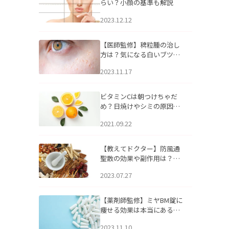
らい？小顔の基準も解説
2023.12.12
【医師監修】稗粒腫の治し
方は？気になる白いブツブ
ツの原因と自宅でできるケ
2023.11.17
アについて
ビタミンCは朝つけちゃだ
め？日焼けやシミの原因に
なるってホント？
2021.09.22
【教えてドクター】防風通
聖散の効果や副作用は？長
期服用は危険なの？
2023.07.27
【薬剤師監修】ミヤBM錠に
痩せる効果は本当にある
の？
2023.11.10