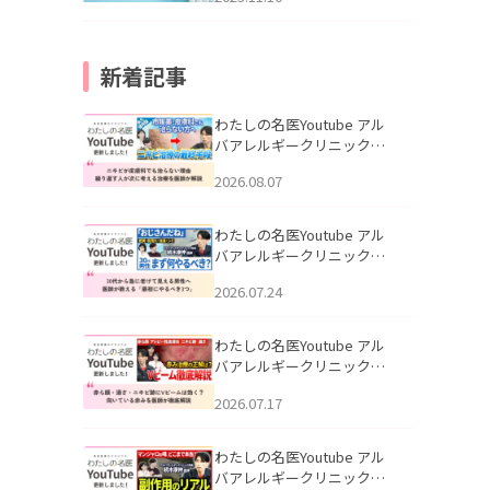
新着記事
わたしの名医Youtube アル
バアレルギークリニック札
幌「ニキビが皮膚科でも治
2026.08.07
らない理由｜繰り返す人が
次に考える治療を医師が解
説」を公開いたしました。
わたしの名医Youtube アル
バアレルギークリニック札
幌「30代から急に老けて見
2026.07.24
える男性へ｜医師が教える
「最初にやるべき3つ」」を
公開いたしました。
わたしの名医Youtube アル
バアレルギークリニック札
幌「赤ら顔・酒さ・ニキビ
2026.07.17
跡にVビームは効く？向いて
いる赤みを医師が徹底解
説」を公開いたしました。
わたしの名医Youtube アル
バアレルギークリニック札