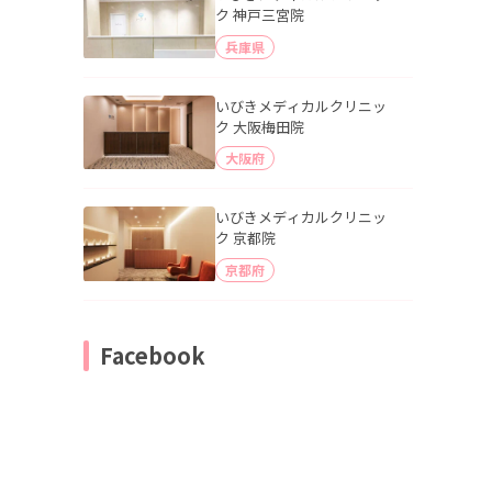
ク 神戸三宮院
兵庫県
いびきメディカルクリニッ
ク 大阪梅田院
大阪府
いびきメディカルクリニッ
ク 京都院
京都府
Facebook