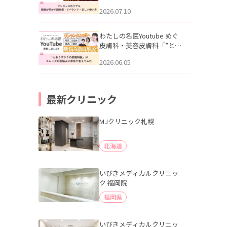
幌「マンジャロのリアル｜
2026.07.10
医師が明かす副作用・リバ
ウンド・正しい使い方」を
公開いたしました。
わたしの名医Youtube めぐ
皮膚科・美容皮膚科「”とお
りすがりの皮膚科医”がスレ
2026.06.05
ッズの肌悩みに本気で答え
てみた」を公開いたしまし
た。
最新クリニック
MJクリニック札幌
北海道
いびきメディカルクリニッ
ク 福岡院
福岡県
いびきメディカルクリニッ