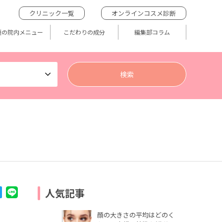
クリニック一覧
オンラインコスメ診断
題の院内メニュー
こだわりの成分
編集部コラム
人気記事
顔の大きさの平均はどのく