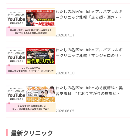
わたしの名医Youtube アルバアレルギ
ークリニック札幌「赤ら顔・酒さ・ニ
キビ跡にVビームは効く？向いている赤
みを医師が徹底解説」を公開いたしま
した。
2026.07.17
わたしの名医Youtube アルバアレルギ
ークリニック札幌「マンジャロのリア
ル｜医師が明かす副作用・リバウン
ド・正しい使い方」を公開いたしまし
た。
2026.07.10
わたしの名医Youtube めぐ皮膚科・美
容皮膚科「”とおりすがりの皮膚科
医”がスレッズの肌悩みに本気で答えて
みた」を公開いたしました。
2026.06.05
最新クリニック