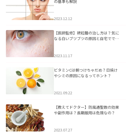
の基準も解説
2023.12.12
【医師監修】稗粒腫の治し方は？気に
なる白いブツブツの原因と自宅ででき
るケアについて
2023.11.17
ビタミンCは朝つけちゃだめ？日焼け
やシミの原因になるってホント？
2021.09.22
【教えてドクター】防風通聖散の効果
や副作用は？長期服用は危険なの？
2023.07.27