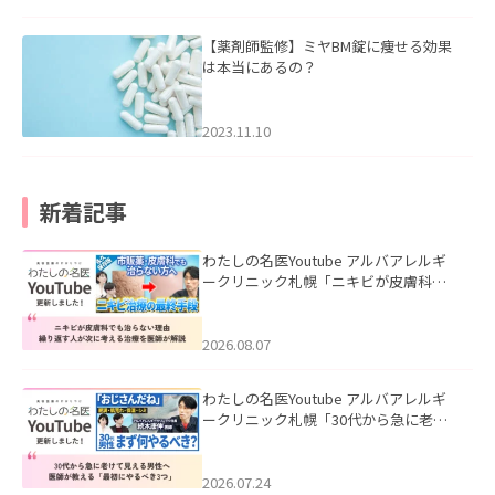
【薬剤師監修】ミヤBM錠に痩せる効果
は本当にあるの？
2023.11.10
新着記事
わたしの名医Youtube アルバアレルギ
ークリニック札幌「ニキビが皮膚科で
も治らない理由｜繰り返す人が次に考
える治療を医師が解説」を公開いたし
ました。
2026.08.07
わたしの名医Youtube アルバアレルギ
ークリニック札幌「30代から急に老け
て見える男性へ｜医師が教える「最初
にやるべき3つ」」を公開いたしまし
た。
2026.07.24