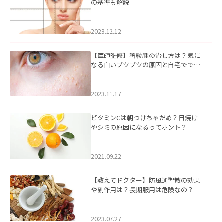
の基準も解説
2023.12.12
【医師監修】稗粒腫の治し方は？気に
なる白いブツブツの原因と自宅ででき
るケアについて
2023.11.17
ビタミンCは朝つけちゃだめ？日焼け
やシミの原因になるってホント？
2021.09.22
【教えてドクター】防風通聖散の効果
や副作用は？長期服用は危険なの？
2023.07.27