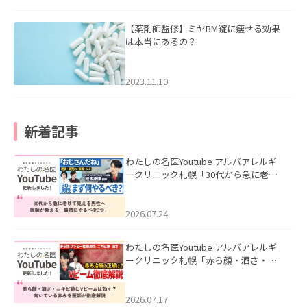
【薬剤師監修】ミヤBM錠に痩せる効果
は本当にあるの？
2023.11.10
新着記事
わたしの名医Youtube アルバアレルギ
ークリニック札幌「30代から急に老け
て見える男性へ｜医師が教える「最初
にやるべき3つ」」を公開いたしまし
た。
2026.07.24
わたしの名医Youtube アルバアレルギ
ークリニック札幌「赤ら顔・酒さ・ニ
キビ跡にVビームは効く？向いている赤
みを医師が徹底解説」を公開いたしま
した。
2026.07.17