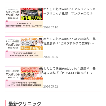
わたしの名医Youtube アルバアレルギ
ークリニック札幌「マンジャロのリア
ル｜医師が明かす副作用・リバウン
ド・正しい使い方」を公開いたしまし
た。
2026.07.10
わたしの名医Youtube めぐ皮膚科・美
容皮膚科「”とおりすがりの皮膚科
医”がスレッズの肌悩みに本気で答えて
みた」を公開いたしました。
2026.06.05
わたしの名医Youtube めぐ皮膚科・美
容皮膚科「【ヒアルロン酸×ボトック
ス併用】ハイブリッド注入を美容皮膚
科医が徹底解説」を公開いたしまし
た。
2026.05.22
最新クリニック