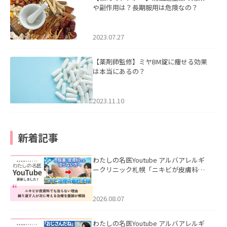
や副作用は？長期服用は危険なの？
2023.07.27
【薬剤師監修】ミヤBM錠に痩せる効果
は本当にあるの？
2023.11.10
新着記事
わたしの名医Youtube アルバアレルギ
ークリニック札幌「ニキビが皮膚科で
も治らない理由｜繰り返す人が次に考
える治療を医師が解説」を公開いたし
ました。
2026.08.07
わたしの名医Youtube アルバアレルギ