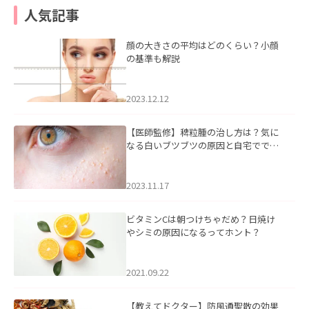
人気記事
顔の大きさの平均はどのくらい？小顔
の基準も解説
2023.12.12
【医師監修】稗粒腫の治し方は？気に
なる白いブツブツの原因と自宅ででき
るケアについて
2023.11.17
ビタミンCは朝つけちゃだめ？日焼け
やシミの原因になるってホント？
2021.09.22
【教えてドクター】防風通聖散の効果