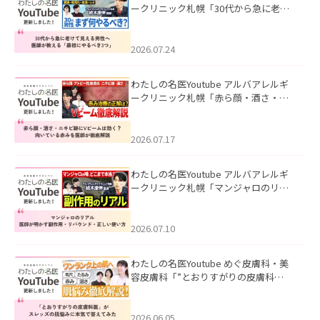
ークリニック札幌「30代から急に老け
て見える男性へ｜医師が教える「最初
にやるべき3つ」」を公開いたしまし
た。
2026.07.24
わたしの名医Youtube アルバアレルギ
ークリニック札幌「赤ら顔・酒さ・ニ
キビ跡にVビームは効く？向いている赤
みを医師が徹底解説」を公開いたしま
した。
2026.07.17
わたしの名医Youtube アルバアレルギ
ークリニック札幌「マンジャロのリア
ル｜医師が明かす副作用・リバウン
ド・正しい使い方」を公開いたしまし
た。
2026.07.10
わたしの名医Youtube めぐ皮膚科・美
容皮膚科「”とおりすがりの皮膚科
医”がスレッズの肌悩みに本気で答えて
みた」を公開いたしました。
2026.06.05