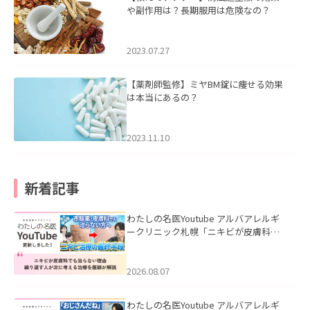
や副作用は？長期服用は危険なの？
2023.07.27
【薬剤師監修】ミヤBM錠に痩せる効果
は本当にあるの？
2023.11.10
新着記事
わたしの名医Youtube アルバアレルギ
ークリニック札幌「ニキビが皮膚科で
も治らない理由｜繰り返す人が次に考
える治療を医師が解説」を公開いたし
ました。
2026.08.07
わたしの名医Youtube アルバアレルギ