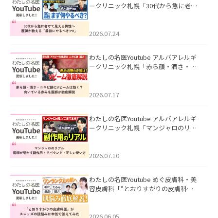
ークリニック札幌「30代から急に老け
て見える男性へ｜医師が教える「最初
にやるべき3つ」」を公開いたしまし
た。
2026.07.24
わたしの名医Youtube アルバアレルギ
ークリニック札幌「赤ら顔・酒さ・ニ
キビ跡にVビームは効く？向いている赤
みを医師が徹底解説」を公開いたしま
した。
2026.07.17
わたしの名医Youtube アルバアレルギ
ークリニック札幌「マンジャロのリア
ル｜医師が明かす副作用・リバウン
ド・正しい使い方」を公開いたしまし
た。
2026.07.10
わたしの名医Youtube めぐ皮膚科・美
容皮膚科「”とおりすがりの皮膚科
医”がスレッズの肌悩みに本気で答えて
みた」を公開いたしました。
2026.06.05