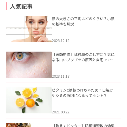
人気記事
顔の大きさの平均はどのくらい？小顔
の基準も解説
2023.12.12
【医師監修】稗粒腫の治し方は？気に
なる白いブツブツの原因と自宅ででき
るケアについて
2023.11.17
ビタミンCは朝つけちゃだめ？日焼け
やシミの原因になるってホント？
2021.09.22
【教えてドクター】防風通聖散の効果