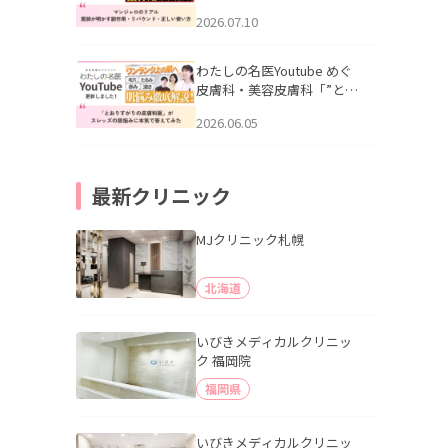
幌「マンジャロのリアル｜
2026.07.10
医師が明かす副作用・リバ
ウンド・正しい使い方」を
公開いたしました。
わたしの名医Youtube めぐ
皮膚科・美容皮膚科「”とお
りすがりの皮膚科医”がスレ
2026.06.05
ッズの肌悩みに本気で答え
てみた」を公開いたしまし
た。
最新クリニック
MJクリニック札幌
北海道
いびきメディカルクリニッ
ク 福岡院
福岡県
いびきメディカルクリニッ