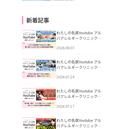
新着記事
わたしの名医Youtube アル
バアレルギークリニック札
幌「ニキビが皮膚科でも治
2026.08.07
らない理由｜繰り返す人が
次に考える治療を医師が解
説」を公開いたしました。
わたしの名医Youtube アル
バアレルギークリニック札
幌「30代から急に老けて見
2026.07.24
える男性へ｜医師が教える
「最初にやるべき3つ」」を
公開いたしました。
わたしの名医Youtube アル
バアレルギークリニック札
幌「赤ら顔・酒さ・ニキビ
2026.07.17
跡にVビームは効く？向いて
いる赤みを医師が徹底解
説」を公開いたしました。
わたしの名医Youtube アル
バアレルギークリニック札