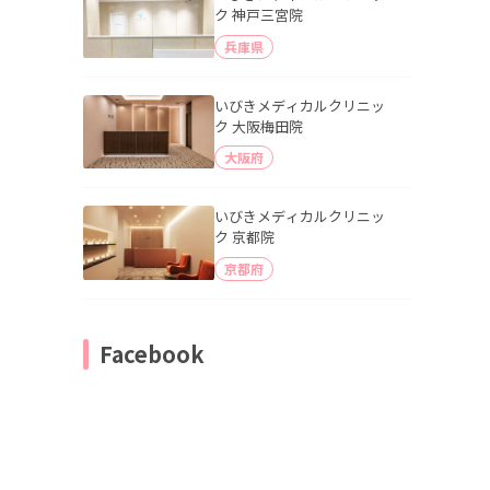
ク 神戸三宮院
兵庫県
いびきメディカルクリニッ
ク 大阪梅田院
大阪府
いびきメディカルクリニッ
ク 京都院
京都府
Facebook