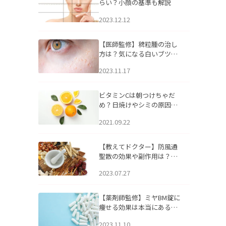
らい？小顔の基準も解説
2023.12.12
【医師監修】稗粒腫の治し
方は？気になる白いブツブ
ツの原因と自宅でできるケ
2023.11.17
アについて
ビタミンCは朝つけちゃだ
め？日焼けやシミの原因に
なるってホント？
2021.09.22
【教えてドクター】防風通
聖散の効果や副作用は？長
期服用は危険なの？
2023.07.27
【薬剤師監修】ミヤBM錠に
痩せる効果は本当にある
の？
2023.11.10