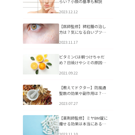
らい？小顔の基準も解説
2023.12.12
【医師監修】稗粒腫の治し
方は？気になる白いブツブ
ツの原因と自宅でできるケ
2023.11.17
アについて
ビタミンCは朝つけちゃだ
め？日焼けやシミの原因に
なるってホント？
2021.09.22
【教えてドクター】防風通
聖散の効果や副作用は？長
期服用は危険なの？
2023.07.27
【薬剤師監修】ミヤBM錠に
痩せる効果は本当にある
の？
2023.11.10