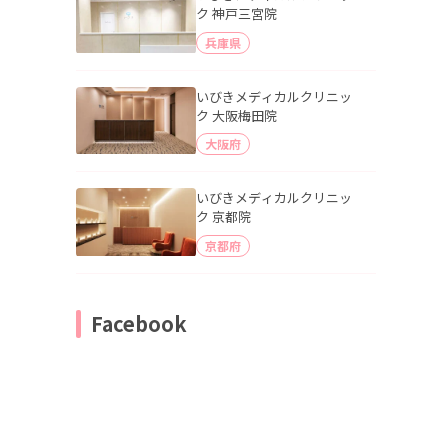
ク 神戸三宮院
兵庫県
いびきメディカルクリニッ
ク 大阪梅田院
大阪府
いびきメディカルクリニッ
ク 京都院
京都府
Facebook