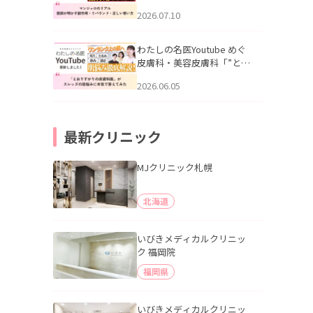
幌「マンジャロのリアル｜
2026.07.10
医師が明かす副作用・リバ
ウンド・正しい使い方」を
公開いたしました。
わたしの名医Youtube めぐ
皮膚科・美容皮膚科「”とお
りすがりの皮膚科医”がスレ
2026.06.05
ッズの肌悩みに本気で答え
てみた」を公開いたしまし
た。
最新クリニック
MJクリニック札幌
北海道
いびきメディカルクリニッ
ク 福岡院
福岡県
いびきメディカルクリニッ