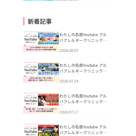
新着記事
わたしの名医Youtube アル
バアレルギークリニック札
幌「ニキビが皮膚科でも治
2026.08.07
らない理由｜繰り返す人が
次に考える治療を医師が解
説」を公開いたしました。
わたしの名医Youtube アル
バアレルギークリニック札
幌「30代から急に老けて見
2026.07.24
える男性へ｜医師が教える
「最初にやるべき3つ」」を
公開いたしました。
わたしの名医Youtube アル
バアレルギークリニック札
幌「赤ら顔・酒さ・ニキビ
2026.07.17
跡にVビームは効く？向いて
いる赤みを医師が徹底解
説」を公開いたしました。
わたしの名医Youtube アル
バアレルギークリニック札