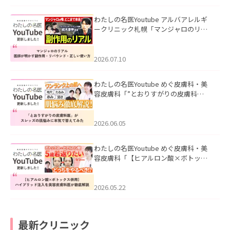
わたしの名医Youtube アルバアレルギ
ークリニック札幌「マンジャロのリア
ル｜医師が明かす副作用・リバウン
ド・正しい使い方」を公開いたしまし
た。
2026.07.10
わたしの名医Youtube めぐ皮膚科・美
容皮膚科「”とおりすがりの皮膚科
医”がスレッズの肌悩みに本気で答えて
みた」を公開いたしました。
2026.06.05
わたしの名医Youtube めぐ皮膚科・美
容皮膚科「【ヒアルロン酸×ボトック
ス併用】ハイブリッド注入を美容皮膚
科医が徹底解説」を公開いたしまし
た。
2026.05.22
最新クリニック