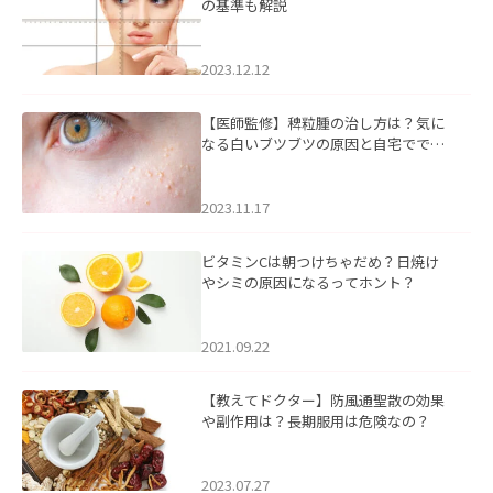
の基準も解説
2023.12.12
【医師監修】稗粒腫の治し方は？気に
なる白いブツブツの原因と自宅ででき
るケアについて
2023.11.17
ビタミンCは朝つけちゃだめ？日焼け
やシミの原因になるってホント？
2021.09.22
【教えてドクター】防風通聖散の効果
や副作用は？長期服用は危険なの？
2023.07.27