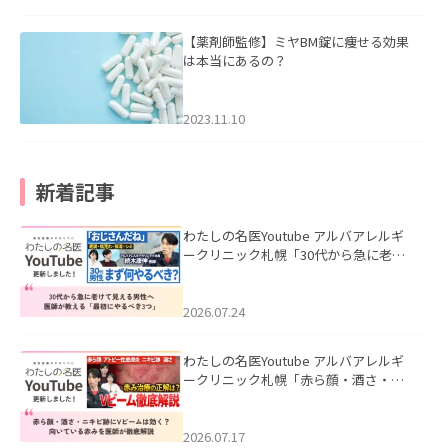
【薬剤師監修】ミヤBM錠に痩せる効果
は本当にあるの？
2023.11.10
新着記事
わたしの名医Youtube アルバアレルギ
ークリニック札幌「30代から急に老け
て見える男性へ｜医師が教える「最初
にやるべき3つ」」を公開いたしまし
た。
2026.07.24
わたしの名医Youtube アルバアレルギ
ークリニック札幌「赤ら顔・酒さ・ニ
キビ跡にVビームは効く？向いている赤
みを医師が徹底解説」を公開いたしま
した。
2026.07.17