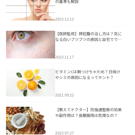
の基準も解説
2023.12.12
【医師監修】稗粒腫の治し方は？気に
なる白いブツブツの原因と自宅ででき
るケアについて
2023.11.17
ビタミンCは朝つけちゃだめ？日焼け
やシミの原因になるってホント？
2021.09.22
【教えてドクター】防風通聖散の効果
や副作用は？長期服用は危険なの？
2023.07.27