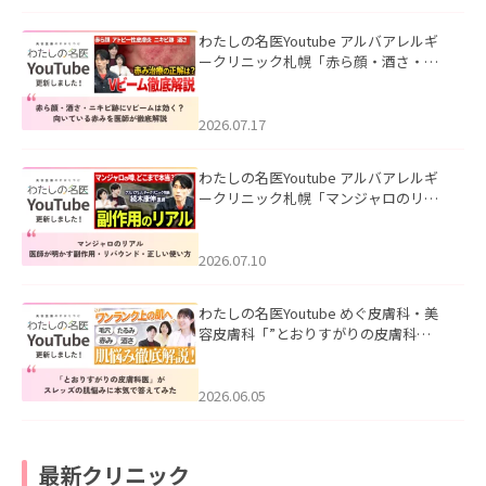
わたしの名医Youtube アルバアレルギ
ークリニック札幌「赤ら顔・酒さ・ニ
キビ跡にVビームは効く？向いている赤
みを医師が徹底解説」を公開いたしま
した。
2026.07.17
わたしの名医Youtube アルバアレルギ
ークリニック札幌「マンジャロのリア
ル｜医師が明かす副作用・リバウン
ド・正しい使い方」を公開いたしまし
た。
2026.07.10
わたしの名医Youtube めぐ皮膚科・美
容皮膚科「”とおりすがりの皮膚科
医”がスレッズの肌悩みに本気で答えて
みた」を公開いたしました。
2026.06.05
最新クリニック