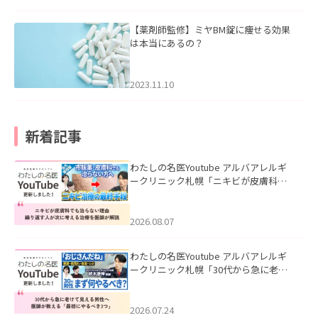
【薬剤師監修】ミヤBM錠に痩せる効果
は本当にあるの？
2023.11.10
新着記事
わたしの名医Youtube アルバアレルギ
ークリニック札幌「ニキビが皮膚科で
も治らない理由｜繰り返す人が次に考
える治療を医師が解説」を公開いたし
ました。
2026.08.07
わたしの名医Youtube アルバアレルギ
ークリニック札幌「30代から急に老け
て見える男性へ｜医師が教える「最初
にやるべき3つ」」を公開いたしまし
た。
2026.07.24