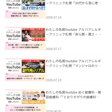
ークリニック札幌「30代から急に老け
て見える男性へ｜医師が教える「最初
にやるべき3つ」」を公開いたしまし
た。
2026.07.24
わたしの名医Youtube アルバアレルギ
ークリニック札幌「赤ら顔・酒さ・ニ
キビ跡にVビームは効く？向いている赤
みを医師が徹底解説」を公開いたしま
した。
2026.07.17
わたしの名医Youtube アルバアレルギ
ークリニック札幌「マンジャロのリア
ル｜医師が明かす副作用・リバウン
ド・正しい使い方」を公開いたしまし
た。
2026.07.10
わたしの名医Youtube めぐ皮膚科・美
容皮膚科「”とおりすがりの皮膚科
医”がスレッズの肌悩みに本気で答えて
みた」を公開いたしました。
2026.06.05