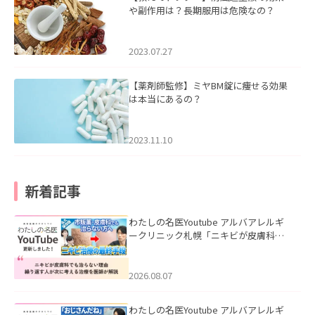
や副作用は？長期服用は危険なの？
2023.07.27
【薬剤師監修】ミヤBM錠に痩せる効果
は本当にあるの？
2023.11.10
新着記事
わたしの名医Youtube アルバアレルギ
ークリニック札幌「ニキビが皮膚科で
も治らない理由｜繰り返す人が次に考
える治療を医師が解説」を公開いたし
ました。
2026.08.07
わたしの名医Youtube アルバアレルギ