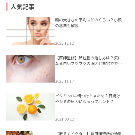
人気記事
顔の大きさの平均はどのくらい？小顔
の基準も解説
2023.12.12
【医師監修】稗粒腫の治し方は？気に
なる白いブツブツの原因と自宅ででき
るケアについて
2023.11.17
ビタミンCは朝つけちゃだめ？日焼け
やシミの原因になるってホント？
2021.09.22
【教えてドクター】防風通聖散の効果