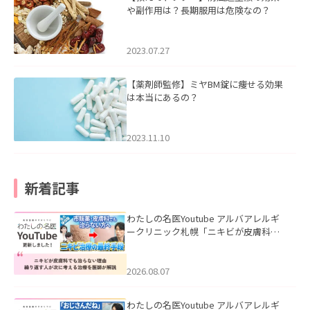
や副作用は？長期服用は危険なの？
2023.07.27
【薬剤師監修】ミヤBM錠に痩せる効果
は本当にあるの？
2023.11.10
新着記事
わたしの名医Youtube アルバアレルギ
ークリニック札幌「ニキビが皮膚科で
も治らない理由｜繰り返す人が次に考
える治療を医師が解説」を公開いたし
ました。
2026.08.07
わたしの名医Youtube アルバアレルギ