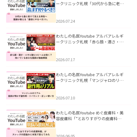
ークリニック札幌「30代から急に老け
て見える男性へ｜医師が教える「最初
にやるべき3つ」」を公開いたしまし
た。
2026.07.24
わたしの名医Youtube アルバアレルギ
ークリニック札幌「赤ら顔・酒さ・ニ
キビ跡にVビームは効く？向いている赤
みを医師が徹底解説」を公開いたしま
した。
2026.07.17
わたしの名医Youtube アルバアレルギ
ークリニック札幌「マンジャロのリア
ル｜医師が明かす副作用・リバウン
ド・正しい使い方」を公開いたしまし
た。
2026.07.10
わたしの名医Youtube めぐ皮膚科・美
容皮膚科「”とおりすがりの皮膚科
医”がスレッズの肌悩みに本気で答えて
みた」を公開いたしました。
2026.06.05