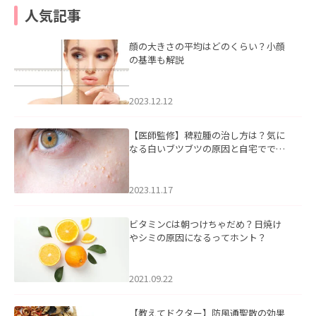
人気記事
顔の大きさの平均はどのくらい？小顔
の基準も解説
2023.12.12
【医師監修】稗粒腫の治し方は？気に
なる白いブツブツの原因と自宅ででき
るケアについて
2023.11.17
ビタミンCは朝つけちゃだめ？日焼け
やシミの原因になるってホント？
2021.09.22
【教えてドクター】防風通聖散の効果