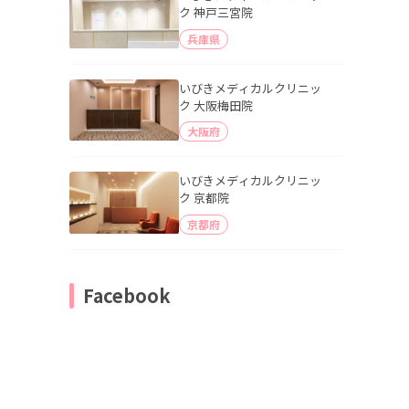
ク 神戸三宮院
兵庫県
いびきメディカルクリニッ
ク 大阪梅田院
大阪府
いびきメディカルクリニッ
ク 京都院
京都府
Facebook