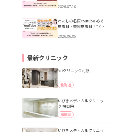
幌「マンジャロのリアル｜
2026.07.10
医師が明かす副作用・リバ
ウンド・正しい使い方」を
公開いたしました。
わたしの名医Youtube めぐ
皮膚科・美容皮膚科「”とお
りすがりの皮膚科医”がスレ
2026.06.05
ッズの肌悩みに本気で答え
てみた」を公開いたしまし
た。
最新クリニック
MJクリニック札幌
北海道
いびきメディカルクリニッ
ク 福岡院
福岡県
いびきメディカルクリニッ