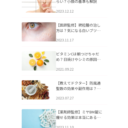
らい？小顔の基準も解説
2023.12.12
【医師監修】稗粒腫の治し
方は？気になる白いブツブ
ツの原因と自宅でできるケ
2023.11.17
アについて
ビタミンCは朝つけちゃだ
め？日焼けやシミの原因に
なるってホント？
2021.09.22
【教えてドクター】防風通
聖散の効果や副作用は？長
期服用は危険なの？
2023.07.27
【薬剤師監修】ミヤBM錠に
痩せる効果は本当にある
の？
2023.11.10