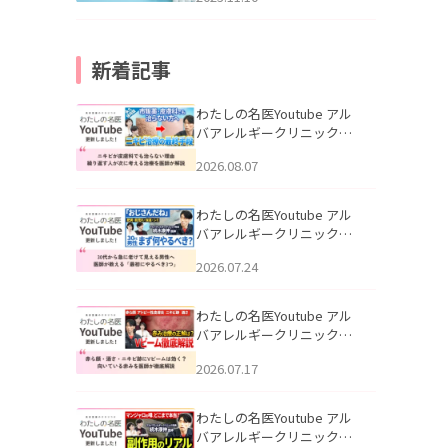
新着記事
わたしの名医Youtube アル
バアレルギークリニック札
幌「ニキビが皮膚科でも治
2026.08.07
らない理由｜繰り返す人が
次に考える治療を医師が解
説」を公開いたしました。
わたしの名医Youtube アル
バアレルギークリニック札
幌「30代から急に老けて見
2026.07.24
える男性へ｜医師が教える
「最初にやるべき3つ」」を
公開いたしました。
わたしの名医Youtube アル
バアレルギークリニック札
幌「赤ら顔・酒さ・ニキビ
2026.07.17
跡にVビームは効く？向いて
いる赤みを医師が徹底解
説」を公開いたしました。
わたしの名医Youtube アル
バアレルギークリニック札